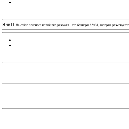
Новости проекта
Янв
11
На сайте появился новый вид рекламы - это баннеры 88х31, которые размещаются
Статистика проекта