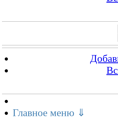
Баннеры 88х31
Добав
Вс
Меню сайта
Главное меню ⇓