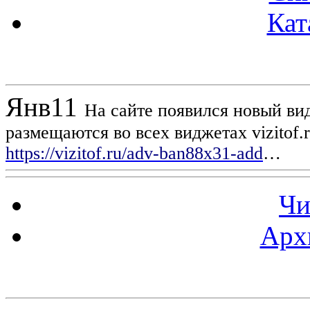
Кат
Новости проекта
Янв
11
На сайте появился новый вид
размещаются во всех виджетах vizitof.
https://vizitof.ru/adv-ban88x31-add
…
Чи
Арх
Статистика проекта