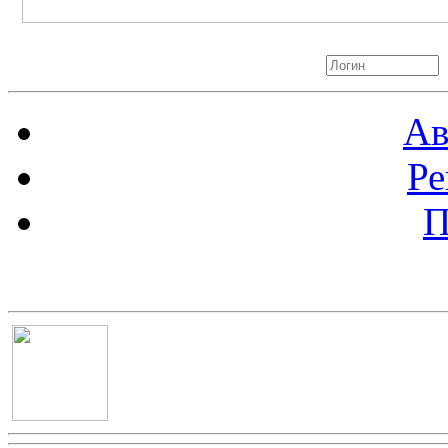
Авторизация
Ав
Ре
П
Баннер 100х100