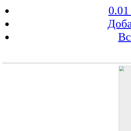
0.01
Доба
Вс
Баннер 200х300