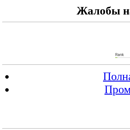
Жалобы н
Полна
Пром
Баннер 88х31