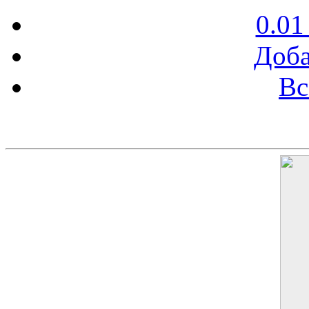
0.01
Доба
Вс
Баннер 200х300