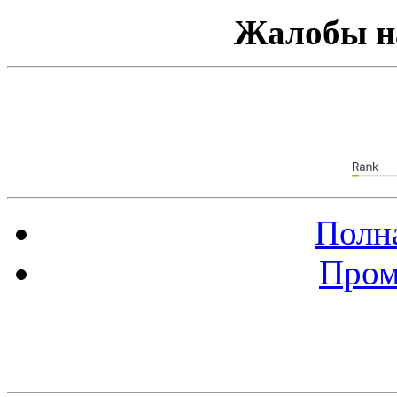
Жалобы н
Полна
Пром
Баннер 88х31