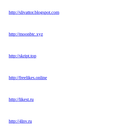
http://slivattor.blogspot.com
http://moonbtc.xyz
http://skript.top
http://freelikes.online
http://likest.ru
http://4lnv.ru