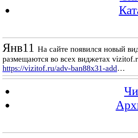
Кат
Новости проекта
Янв
11
На сайте появился новый вид
размещаются во всех виджетах vizitof.
https://vizitof.ru/adv-ban88x31-add
…
Чи
Арх
Статистика проекта