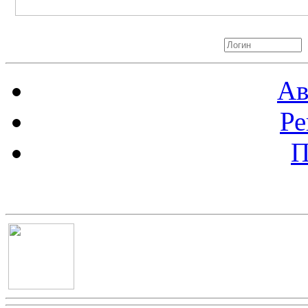
Авторизация
Ав
Ре
П
Баннер 100х100