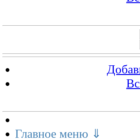
Баннеры 88х31
Добав
Вс
Меню сайта
Главное меню ⇓