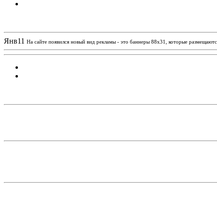
Новости проекта
Янв
11
На сайте появился новый вид рекламы - это баннеры 88х31, которые размещаются
Статистика проекта