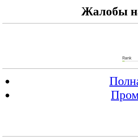
Жалобы н
Полна
Пром
Баннер 88х31