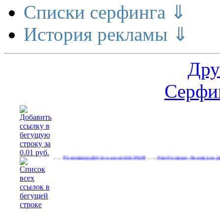
Списки серфинга ⇓
История рекламы ⇓
Дру
Серфин
…
…
поток
Рекламируйтесь на сайте
Свободные баннеры разных фо
(600)
(540)