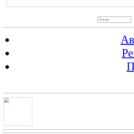
Авторизация
Ав
Ре
П
Баннер 100х100