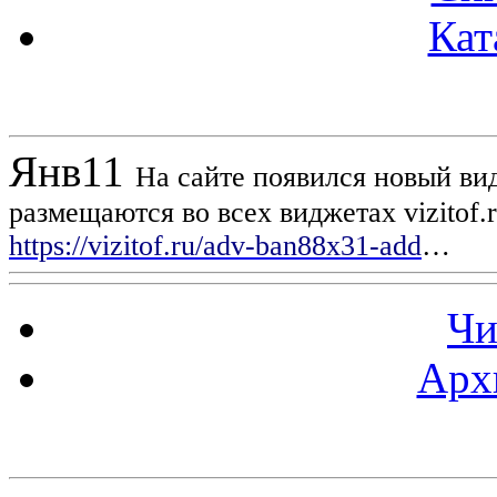
Кат
Новости проекта
Янв
11
На сайте появился новый вид
размещаются во всех виджетах vizitof.
https://vizitof.ru/adv-ban88x31-add
…
Чи
Арх
Статистика проекта