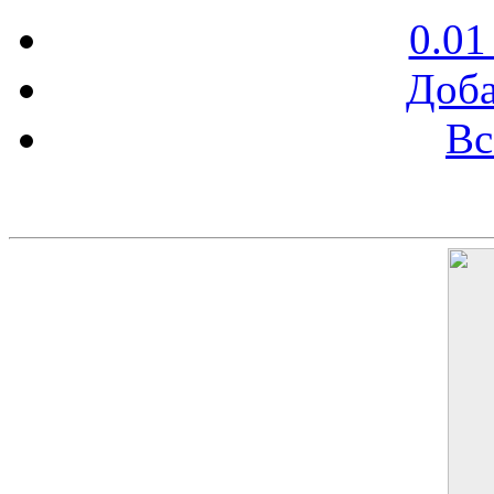
0.01
Доба
Вс
Баннер 200х300