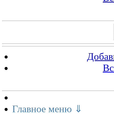
Баннеры 88х31
Добав
Вс
Меню сайта
Главное меню ⇓