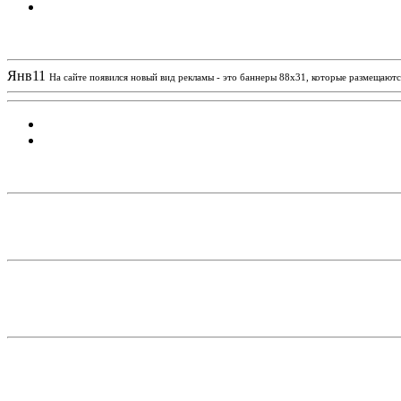
Новости проекта
Янв
11
На сайте появился новый вид рекламы - это баннеры 88х31, которые размещаются
Статистика проекта