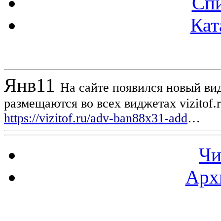
Спи
Кат
Новости проекта
Янв
11
На сайте появился новый вид
размещаются во всех виджетах vizitof.
https://vizitof.ru/adv-ban88x31-add
…
Чи
Арх
Статистика проекта