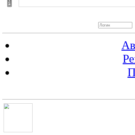
Авторизация
Ав
Ре
П
Баннер 100х100