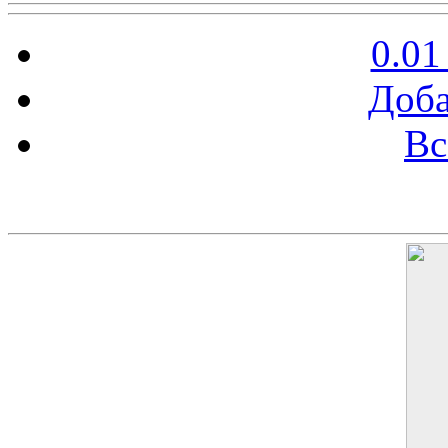
0.01
Доба
Вс
Баннер 200х300