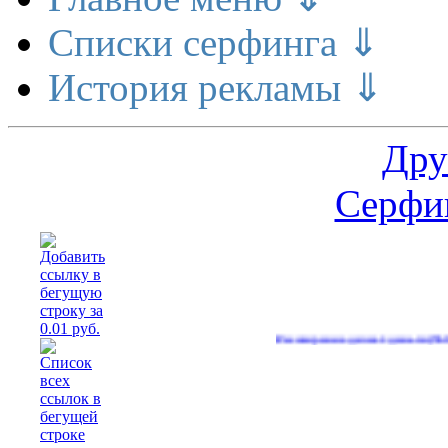
Списки серфинга ⇓
История рекламы ⇓
Дру
Серфин
…
Расширение делает деньги
Реал
(569)