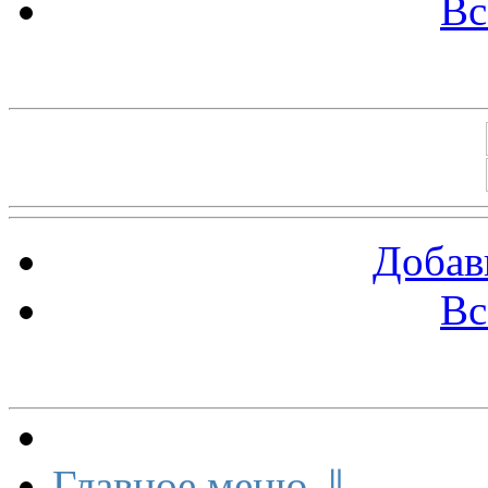
Вс
Баннеры 88х31
Добав
Вс
Меню сайта
Главное меню ⇓