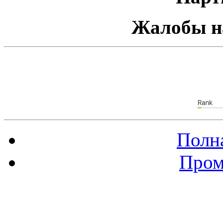
Жалобы н
Полна
Пром
Баннер 88х31