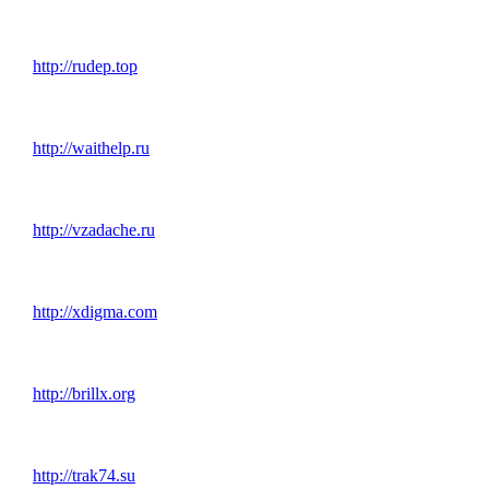
http://rudep.top
http://waithelp.ru
http://vzadache.ru
http://xdigma.com
http://brillx.org
http://trak74.su