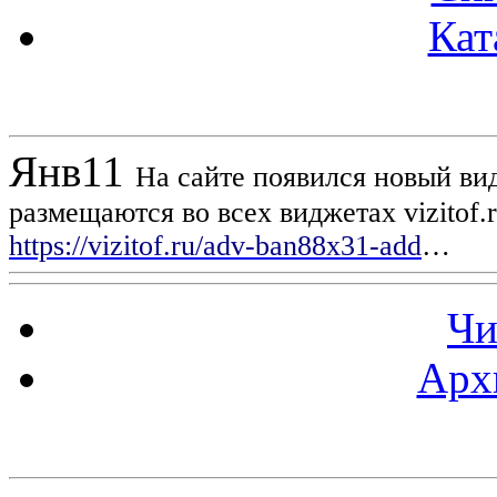
Кат
Новости проекта
Янв
11
На сайте появился новый вид
размещаются во всех виджетах vizitof.
https://vizitof.ru/adv-ban88x31-add
…
Чи
Арх
Статистика проекта