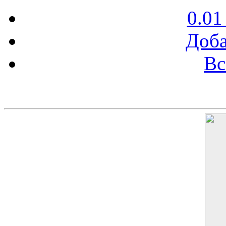
0.01
Доба
Вс
Баннер 200х300