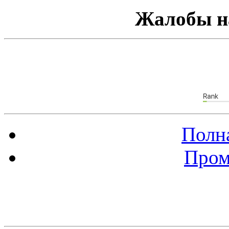
Жалобы н
Полна
Пром
Баннер 88х31