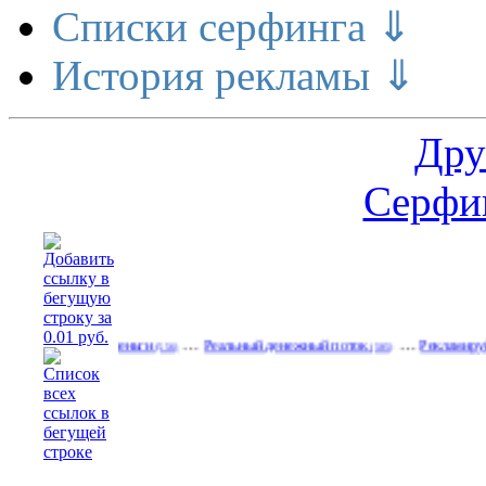
Списки серфинга ⇓
История рекламы ⇓
Дру
Серфин
…
…
е делает деньги
Реальный денежный поток
Рекламируйтесь на 
(556)
(585)