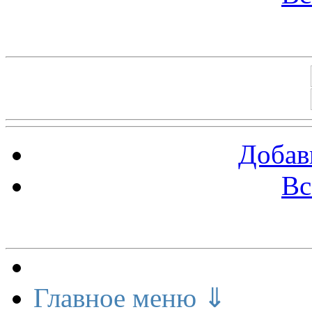
Баннеры 88х31
Добав
Вс
Меню сайта
Главное меню ⇓