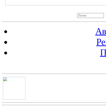
Авторизация
Ав
Ре
П
Баннер 100х100