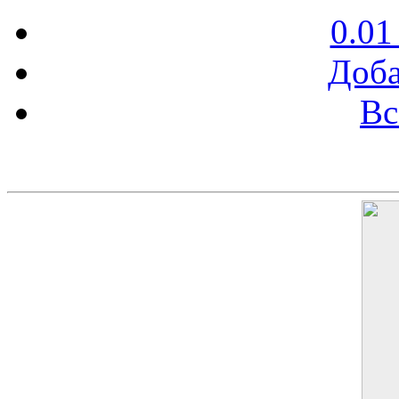
0.01
Доба
Вс
Баннер 200х300