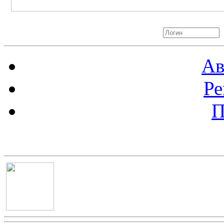
Авторизация
Ав
Ре
П
Баннер 100х100