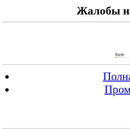
Жалобы н
Полна
Пром
Баннер 88х31