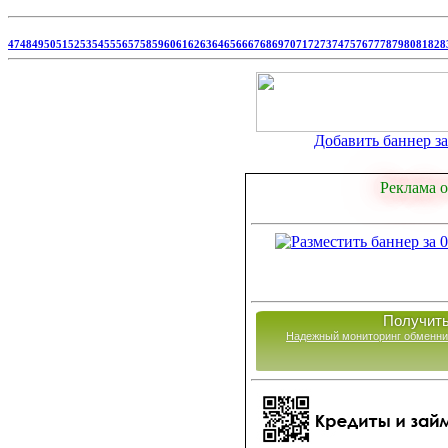
47
48
49
50
51
52
53
54
55
56
57
58
59
60
61
62
63
64
65
66
67
68
69
70
71
72
73
74
75
76
77
78
79
80
81
82
8
Добавить баннер за 
Реклама о
Получить
Надежный мониторинг обменни