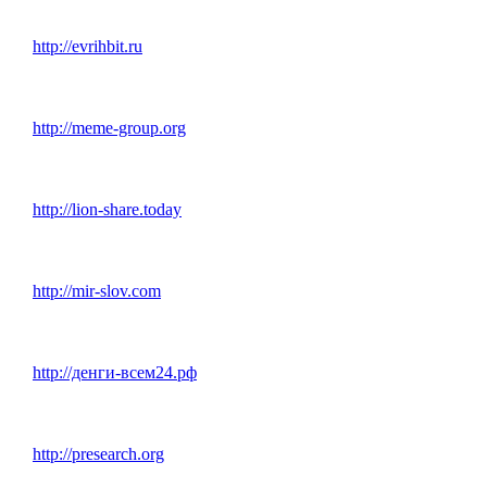
http://evrihbit.ru
http://meme-group.org
http://lion-share.today
http://mir-slov.com
http://денги-всем24.рф
http://presearch.org