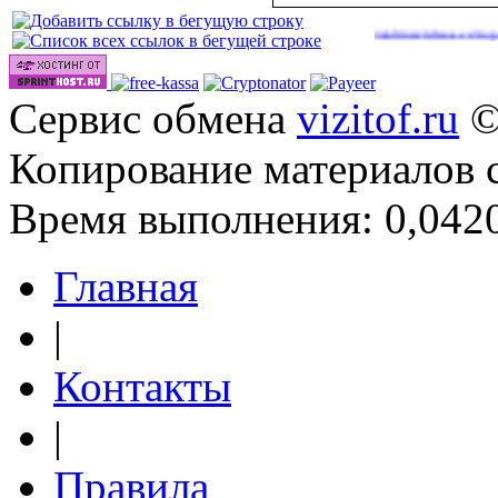
|
|
http://onlinevideos.cc/tops/out.php
http://onlinevideos.cc/top/out.php
(51)
(45)
(
Сервис обмена
vizitof.ru
©
Копирование материалов 
Время выполнения: 0,0420
Главная
|
Контакты
|
Правила