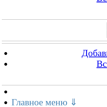
Баннеры 88х31
Добав
Вс
Меню сайта
Главное меню ⇓