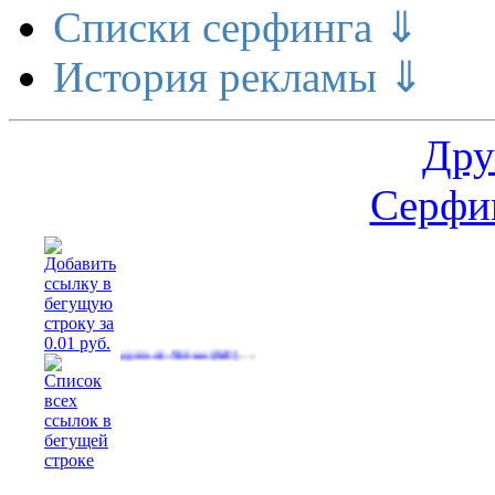
Списки серфинга ⇓
История рекламы ⇓
Дру
Серфин
…
 Яндекс еду.зп от 50тыс
(647)