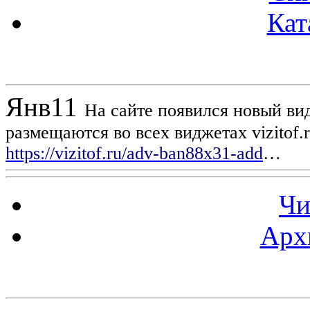
Кат
Новости проекта
Янв
11
На сайте появился новый вид
размещаются во всех виджетах vizitof.
https://vizitof.ru/adv-ban88x31-add
…
Чи
Арх
Статистика проекта