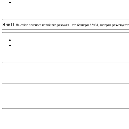
Новости проекта
Янв
11
На сайте появился новый вид рекламы - это баннеры 88х31, которые размещаются
Статистика проекта