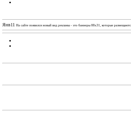
Новости проекта
Янв
11
На сайте появился новый вид рекламы - это баннеры 88х31, которые размещаются
Статистика проекта