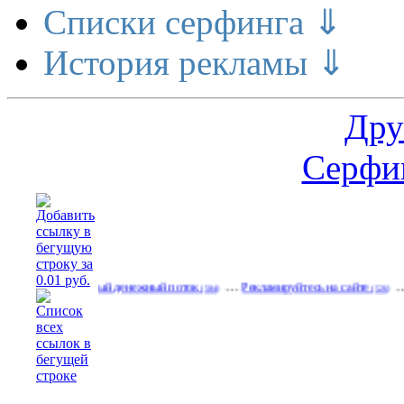
Списки серфинга ⇓
История рекламы ⇓
Дру
Серфин
…
…
…
Реальный денежный поток
Рекламируйтесь на сайте
Свободн
(584)
(526)