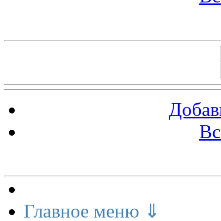
Баннеры 88х31
Добав
Вс
Меню сайта
Главное меню ⇓