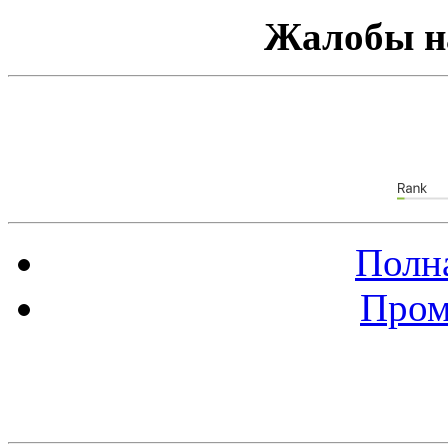
Жалобы н
Полна
Пром
Баннер 88х31