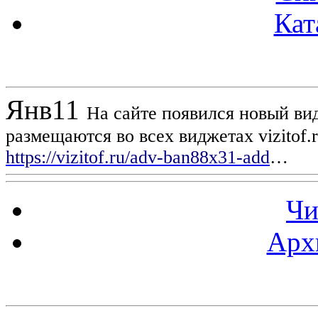
Кат
Новости проекта
Янв
11
На сайте появился новый вид
размещаются во всех виджетах vizitof.
https://vizitof.ru/adv-ban88x31-add
…
Чи
Арх
Статистика проекта