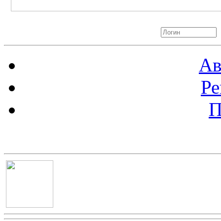
Авторизация
Ав
Ре
П
Баннер 100х100