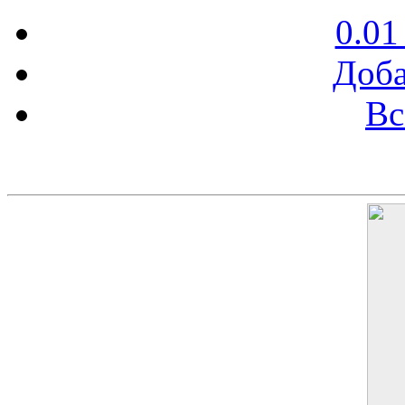
0.01
Доба
Вс
Баннер 200х300