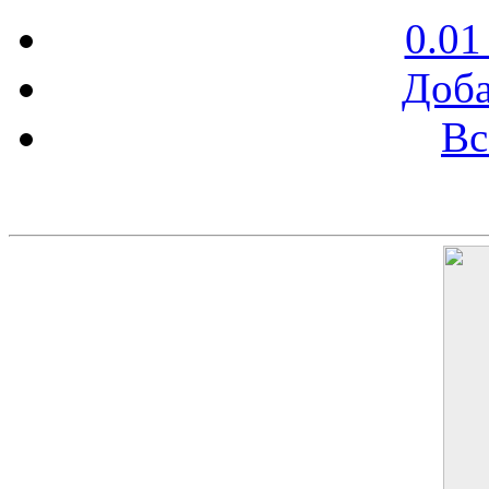
0.01
Доба
Вс
Баннер 200х300