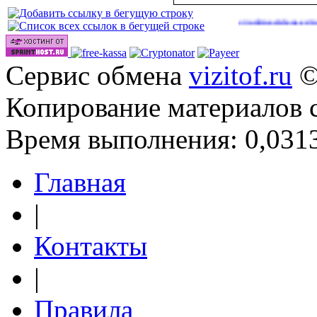
|
|
out.php
http://onlinevideos.cc/videos/
http://onlinevideos.cc/tops/out.p
(41)
(42)
Сервис обмена
vizitof.ru
©
Копирование материалов 
Время выполнения: 0,0313
Главная
|
Контакты
|
Правила