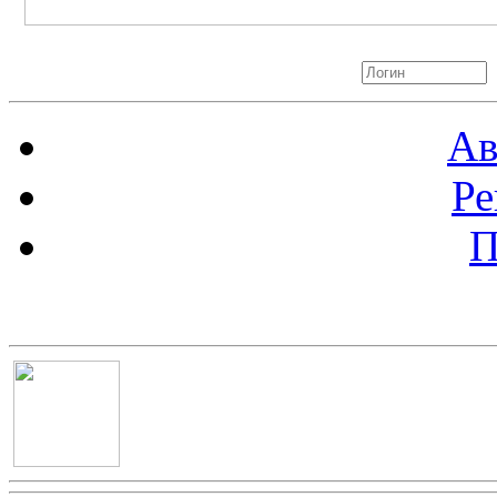
Авторизация
Ав
Ре
П
Баннер 100х100