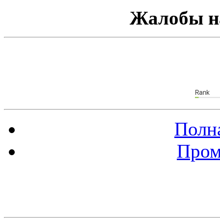
Жалобы н
Полна
Пром
Баннер 88х31