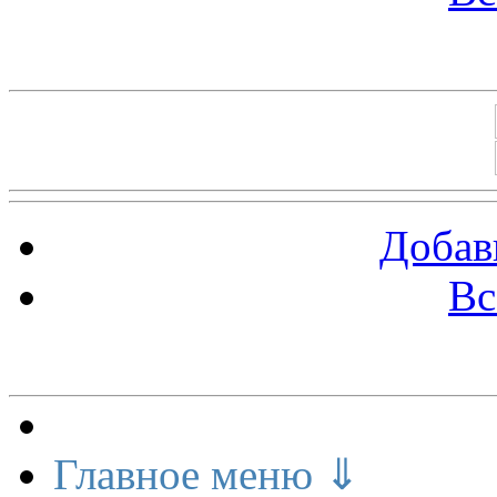
Баннеры 88х31
Добав
Вс
Меню сайта
Главное меню ⇓