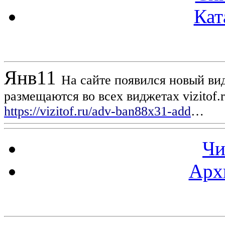
Кат
Новости проекта
Янв
11
На сайте появился новый вид
размещаются во всех виджетах vizitof.
https://vizitof.ru/adv-ban88x31-add
…
Чи
Арх
Статистика проекта