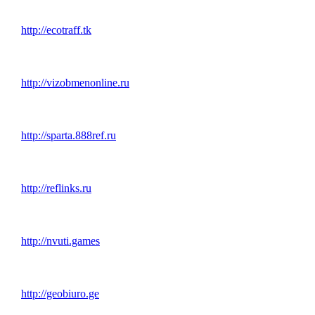
http://ecotraff.tk
http://vizobmenonline.ru
http://sparta.888ref.ru
http://reflinks.ru
http://nvuti.games
http://geobiuro.ge