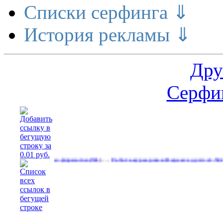
Списки серфинга ⇓
История рекламы ⇓
Дру
Серфин
…
еры разных форматов
Работа курьером в Яндекс еду.зп от 50тыс
(531)
(636)