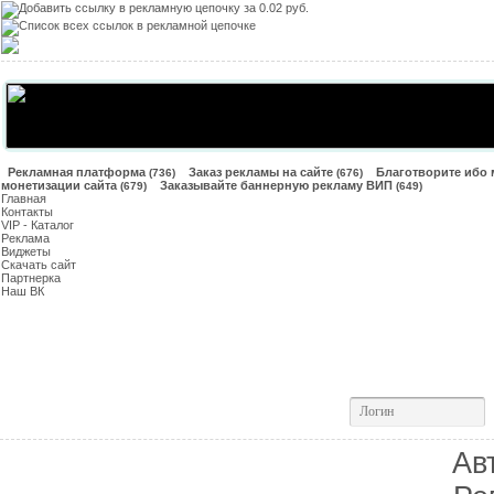
Рекламная платформа
Заказ рекламы на сайте
Благотворите ибо 
(736)
(676)
монетизации сайта
Заказывайте баннерную рекламу ВИП
(679)
(649)
Главная
Контакты
VIP - Каталог
Реклама
Виджеты
Скачать сайт
Партнерка
Наш ВК
Авторизация
Ав