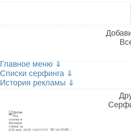
Добави
Вс
Меню сайта
Главное меню ⇓
Списки серфинга ⇓
История рекламы ⇓
Др
Серфи
в Яндекс еду.зп от 50тыс
…
(640)