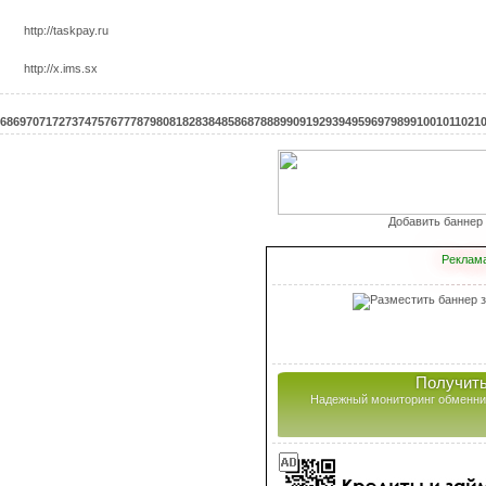
http://taskpay.ru
http://x.ims.sx
68
69
70
71
72
73
74
75
76
77
78
79
80
81
82
83
84
85
86
87
88
89
90
91
92
93
94
95
96
97
98
99
100
101
102
1
Добавить баннер з
Реклама
Получить
Надежный мониторинг обменни