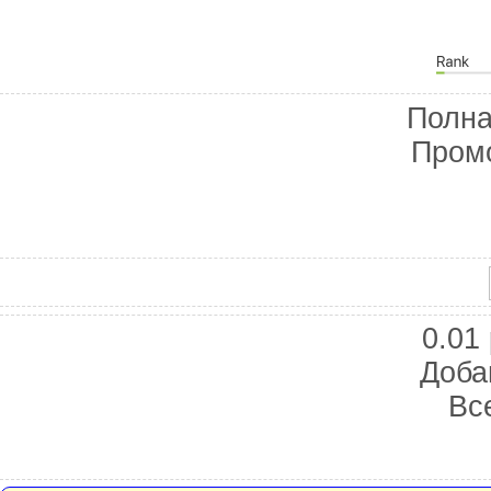
Полна
Пром
Баннер 88х31
0.01 
Доба
Вс
Витрина ссылок