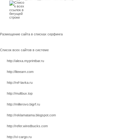
Размещение сайта в списках серфинга
Список всех сайтов в системе
http://alexa.myprintbar.ru
http://liteearn.com
http://ref-lavka.ru
http://multbux.top
http://millerovo.bigrf.ru
http://reklamatama.blogspot.com
http://refer.wiredbucks.com
http://vi-cargo.ru