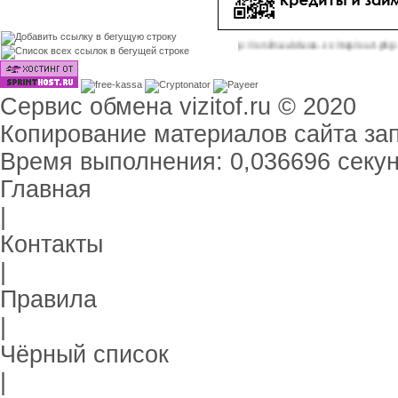
//onlinevideos.cc/tops/out.php
http://onlinevideos.cc/top/out.php
|
|
(39)
(39)
Сервис обмена
vizitof.ru
© 2020
Копирование материалов сайта за
Время выполнения: 0,036696 секун
Главная
|
Контакты
|
Правила
|
Чёрный список
|