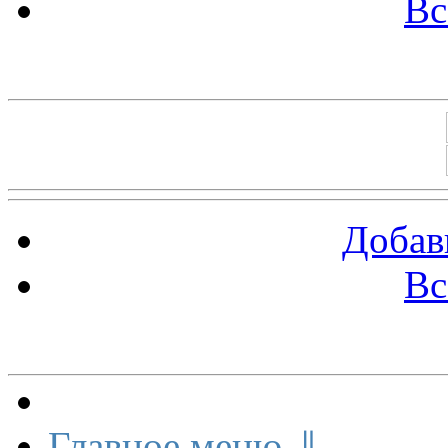
Вс
Баннеры 88х31
Добав
Вс
Меню сайта
Главное меню ⇓