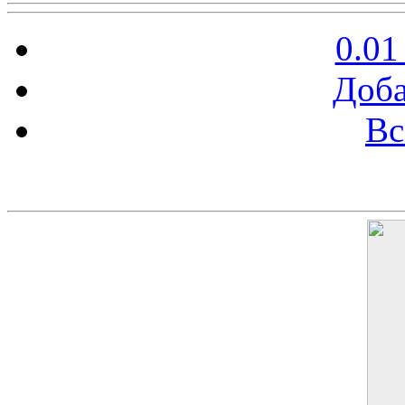
0.01
Доба
Вс
Баннер 200х300