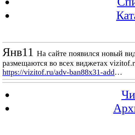
Спи
Кат
Новости проекта
Янв
11
На сайте появился новый вид
размещаются во всех виджетах vizitof.
https://vizitof.ru/adv-ban88x31-add
…
Чи
Арх
Статистика проекта