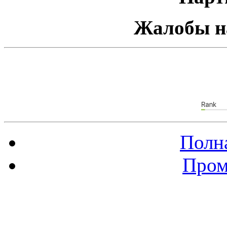
Жалобы н
Полна
Пром
Баннер 88х31