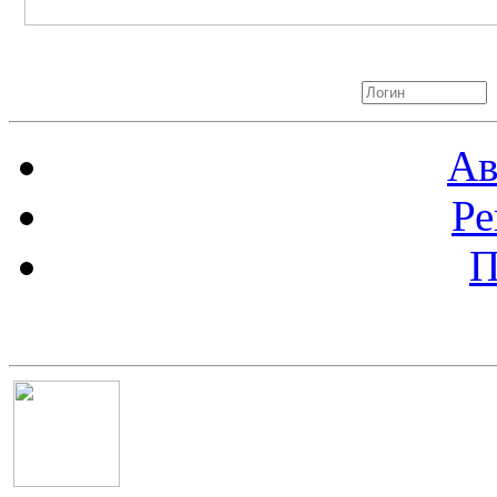
Авторизация
Ав
Ре
П
Баннер 100х100