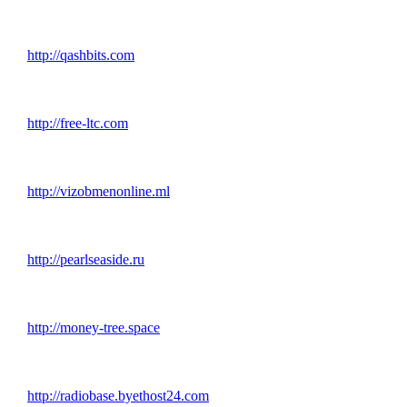
http://qashbits.com
http://free-ltc.com
http://vizobmenonline.ml
http://pearlseaside.ru
http://money-tree.space
http://radiobase.byethost24.com