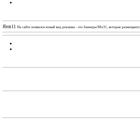
Новости проекта
Янв
11
На сайте появился новый вид рекламы - это баннеры 88х31, которые размещаются
Статистика проекта