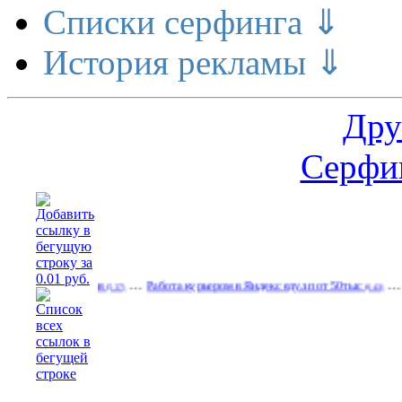
Списки серфинга ⇓
История рекламы ⇓
Дру
Серфин
…
…
х форматов
Работа курьером в Яндекс еду.зп от 50тыс
(537)
(643)