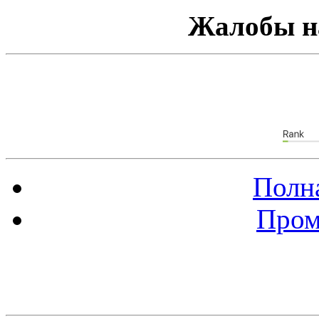
Жалобы н
Полна
Пром
Баннер 88х31