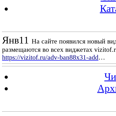
Кат
Новости проекта
Янв
11
На сайте появился новый вид
размещаются во всех виджетах vizitof.
https://vizitof.ru/adv-ban88x31-add
…
Чи
Арх
Статистика проекта