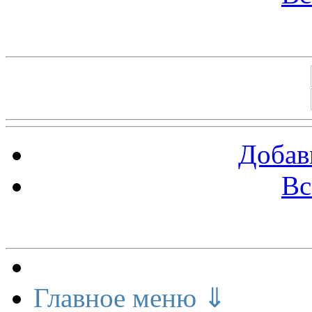
Баннеры 88х31
Добав
Вс
Меню сайта
Главное меню ⇓