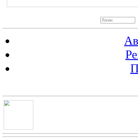
Авторизация
Ав
Ре
П
Баннер 100х100