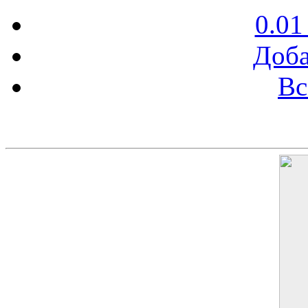
0.01
Доба
Вс
Баннер 200х300