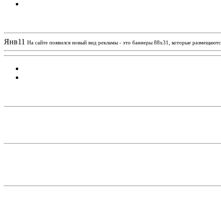
Новости проекта
Янв
11
На сайте появился новый вид рекламы - это баннеры 88х31, которые размещаются
Статистика проекта