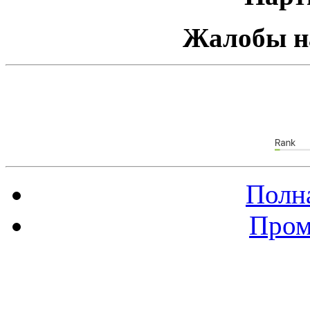
Жалобы н
Полна
Пром
Баннер 88х31