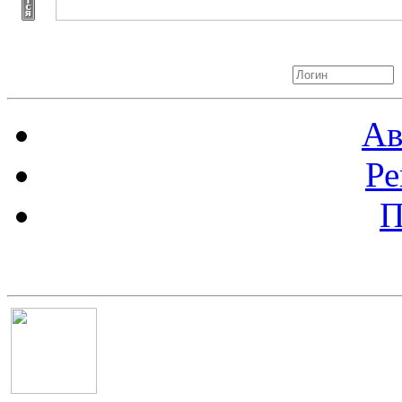
Авторизация
Ав
Ре
П
Баннер 100х100