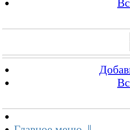
Вс
Баннеры 88х31
Добав
Вс
Меню сайта
Главное меню ⇓