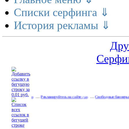
Списки серфинга ⇓
История рекламы ⇓
Дру
Серфин
…
…
й поток
Рекламируйтесь на сайте
Свободные баннеры разных 
(600)
(540)