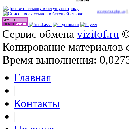
|
|
 для заработка в 2026 году
http://onlinevideos.cc/go/out.php
http://on
(48)
(49)
Сервис обмена
vizitof.ru
©
Копирование материалов 
Время выполнения: 0,0273
Главная
|
Контакты
|