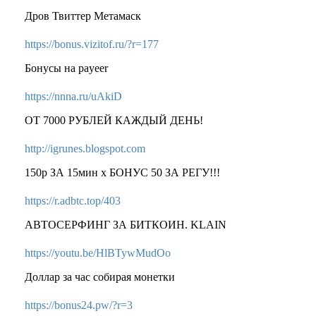
Дров Твиттер Метамаск
https://bonus.vizitof.ru/?r=177
Бонусы на payeer
https://nnna.ru/uAkiD
ОТ 7000 РУБЛЕЙ КАЖДЫЙ ДЕНЬ!
http://igrunes.blogspot.com
150р ЗА 15мин x БОНУС 50 ЗА РЕГУ!!!
https://r.adbtc.top/403
АВТОСЕРФИНГ ЗА БИТКОИН. KLAIN
https://youtu.be/HlBTywMudOo
Доллар за час собирая монетки
https://bonus24.pw/?r=3