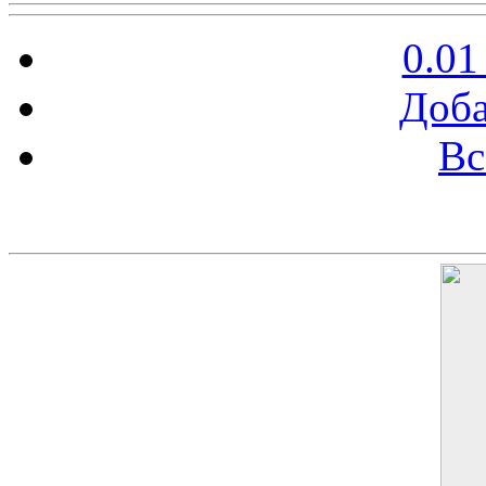
0.01
Доба
Вс
Баннер 200х300