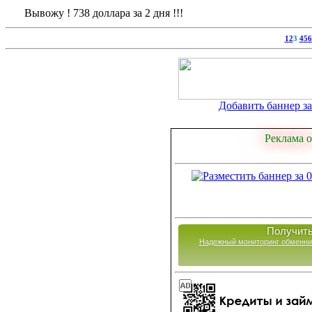
Вывожу ! 738 долларa за 2 дня !!!
1
2
3
4
5
6
Добавить баннер за 
Реклама о
Получить
Надежный мониторинг обменни