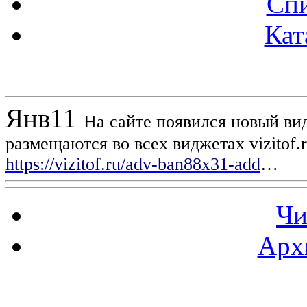
Спи
Кат
Новости проекта
Янв
11
На сайте появился новый вид
размещаются во всех виджетах vizitof.
https://vizitof.ru/adv-ban88x31-add
…
Чи
Арх
Статистика проекта