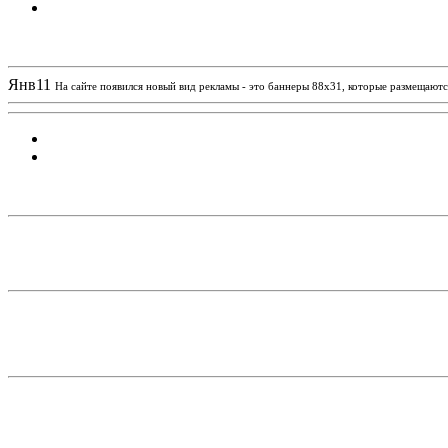
Новости проекта
Янв
11
На сайте появился новый вид рекламы - это баннеры 88х31, которые размещаются
Статистика проекта