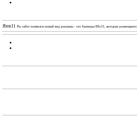
Новости проекта
Янв
11
На сайте появился новый вид рекламы - это баннеры 88х31, которые размещаются
Статистика проекта