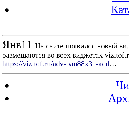
Кат
Новости проекта
Янв
11
На сайте появился новый вид
размещаются во всех виджетах vizitof.
https://vizitof.ru/adv-ban88x31-add
…
Чи
Арх
Статистика проекта