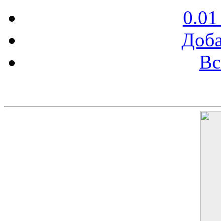
0.01
Доба
Вс
Баннер 200х300