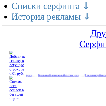
Списки серфинга ⇓
История рекламы ⇓
Дру
Серфин
…
…
лает деньги
Реальный денежный поток
Рекламируйтесь на сайт
(562)
(591)