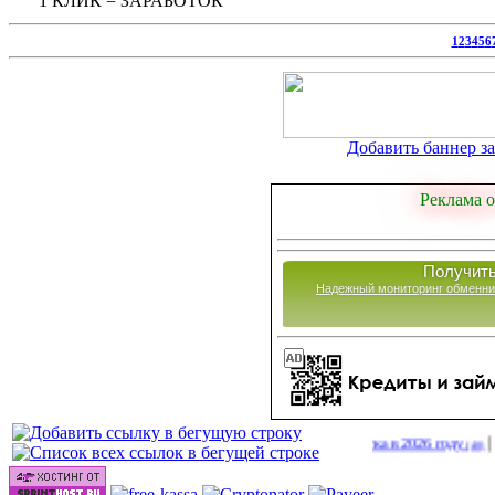
1 КЛИК = ЗАРАБОТОК
1
2
3
4
5
6
Добавить баннер за 
Реклама о
Получить
Надежный мониторинг обменни
|
Сайты для заработка в 2026 году
http://
(40)