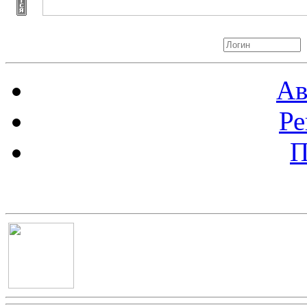
Авторизация
Ав
Ре
П
Баннер 100х100