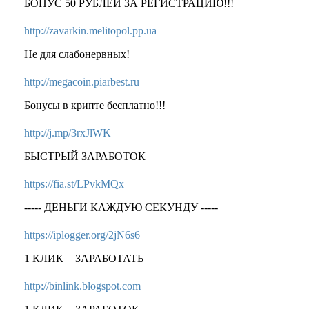
БОНУС 50 РУБЛЕЙ ЗА РЕГИСТРАЦИЮ!!!
http://zavarkin.melitopol.pp.ua
Не для слабонервных!
http://megacoin.piarbest.ru
Бонусы в крипте бесплатно!!!
http://j.mp/3rxJlWK
БЫСТРЫЙ ЗАРАБОТОК
https://fia.st/LPvkMQx
----- ДЕНЬГИ КАЖДУЮ СЕКУНДУ -----
https://iplogger.org/2jN6s6
1 КЛИК = ЗАРАБОТАТЬ
http://binlink.blogspot.com