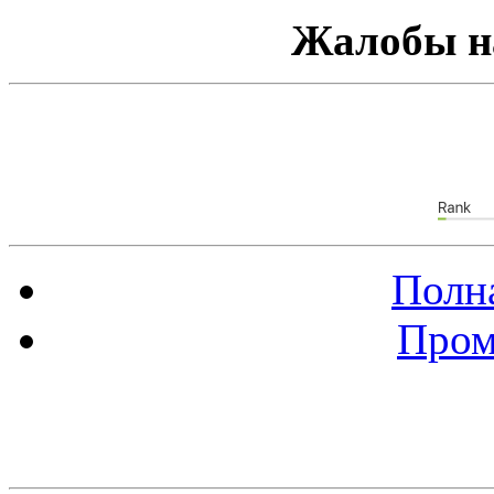
Жалобы н
Полна
Пром
Баннер 88х31