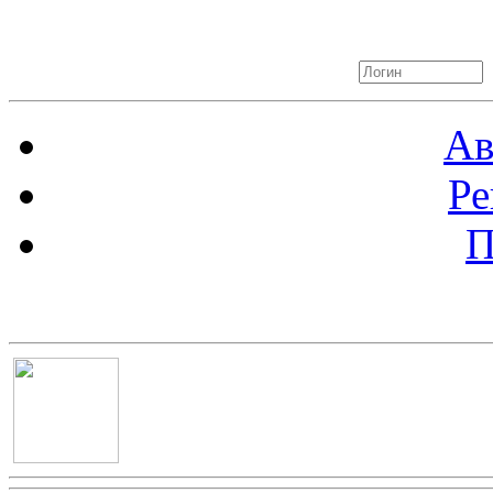
Авторизация
Ав
Ре
П
Баннер 100х100