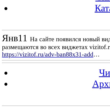
Кат
Новости проекта
Янв
11
На сайте появился новый вид
размещаются во всех виджетах vizitof.
https://vizitof.ru/adv-ban88x31-add
…
Чи
Арх
Статистика проекта