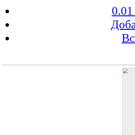
0.01
Доба
Вс
Баннер 200х300