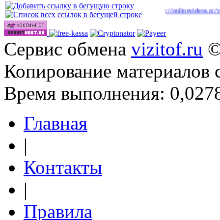
|
|
году
http://onlinevideos.cc/go/out.php
http://onlinevideos.cc/videos/
(40)
(42)
(44)
Сервис обмена
vizitof.ru
©
Копирование материалов 
Время выполнения: 0,0278
Главная
|
Контакты
|
Правила