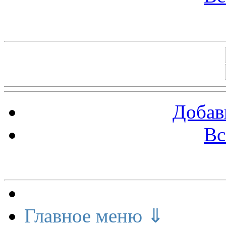
Баннеры 88х31
Добав
Вс
Меню сайта
Главное меню ⇓