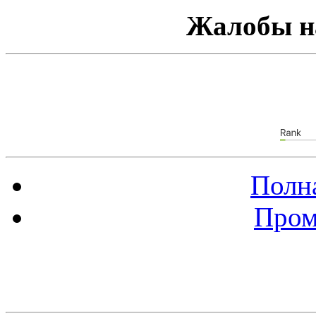
Жалобы н
Полна
Пром
Баннер 88х31