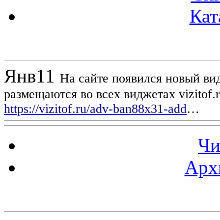
Кат
Новости проекта
Янв
11
На сайте появился новый вид
размещаются во всех виджетах vizitof.
https://vizitof.ru/adv-ban88x31-add
…
Чи
Арх
Статистика проекта