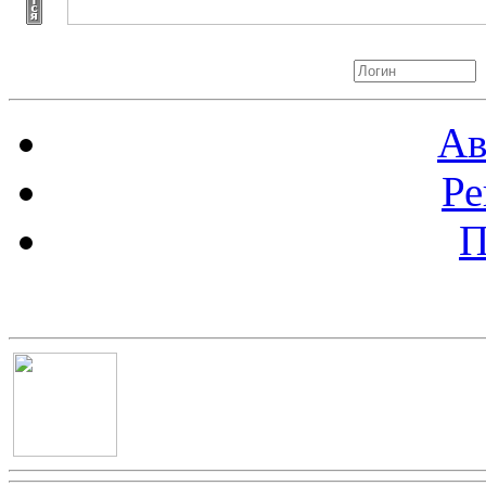
Авторизация
Ав
Ре
П
Баннер 100х100