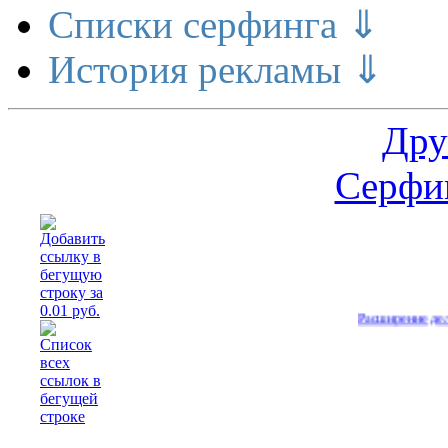
Списки серфинга ⇓
История рекламы ⇓
Дру
Серфин
Расширение делает день