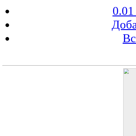
0.01
Доба
Вс
Баннер 200х300