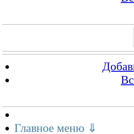
Баннеры 88х31
Добав
Вс
Меню сайта
Главное меню ⇓