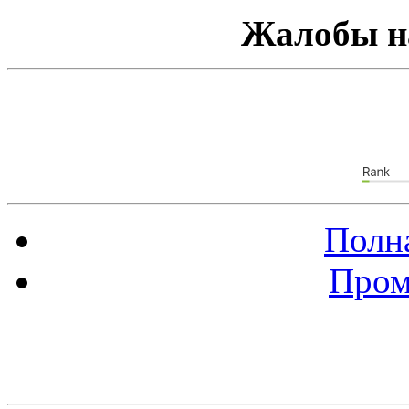
Жалобы н
Полна
Пром
Баннер 88х31