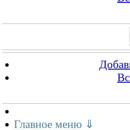
Баннеры 88х31
Добав
Вс
Меню сайта
Главное меню ⇓