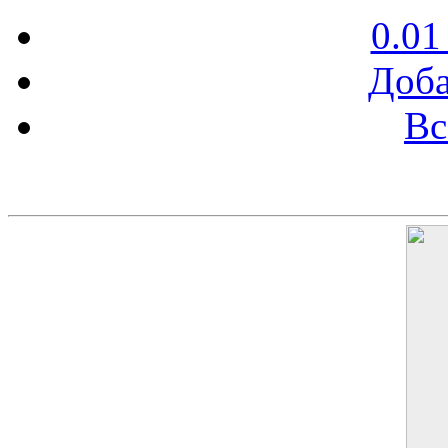
0.01
Доба
Вс
Баннер 200х300