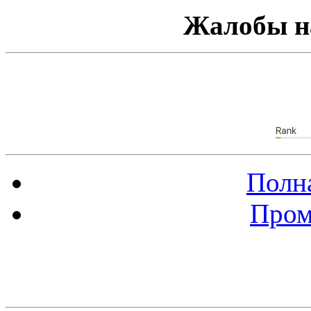
Жалобы н
Полна
Пром
Баннер 88х31