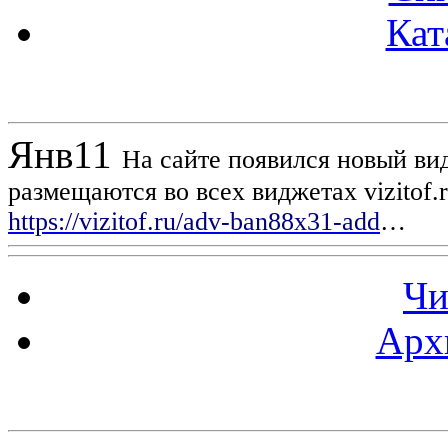
Кат
Новости проекта
Янв
11
На сайте появился новый вид
размещаются во всех виджетах vizitof.
https://vizitof.ru/adv-ban88x31-add
…
Чи
Арх
Статистика проекта