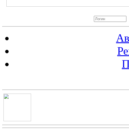
Авторизация
Ав
Ре
П
Баннер 100х100