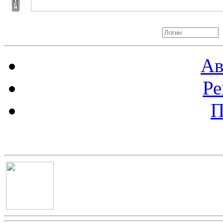
Авторизация
Ав
Ре
П
Баннер 100х100