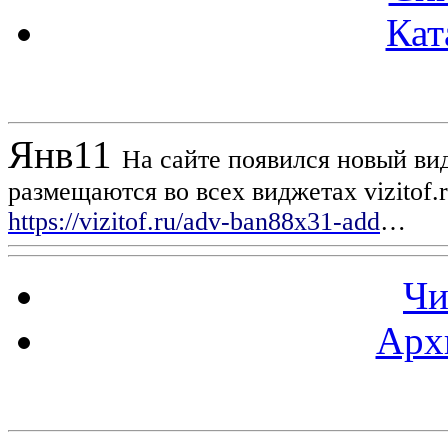
Кат
Новости проекта
Янв
11
На сайте появился новый вид
размещаются во всех виджетах vizitof.
https://vizitof.ru/adv-ban88x31-add
…
Чи
Арх
Статистика проекта