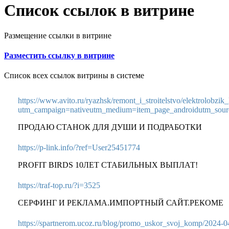
Список ссылок в витрине
Размещение ссылки в витрине
Разместить ссылку в витрине
Список всех ссылок витрины в системе
https://www.avito.ru/ryazhsk/remont_i_stroitelstvo/elektrolobz
utm_campaign=nativeutm_medium=item_page_androidutm_sourc
ПРОДАЮ СТАНОК ДЛЯ ДУШИ И ПОДРАБОТКИ
https://p-link.info/?ref=User25451774
PROFIT BIRDS 10ЛЕТ СТАБИЛЬНЫХ ВЫПЛАТ!
https://traf-top.ru/?i=3525
СЕРФИНГ И РЕКЛАМА.ИМПОРТНЫЙ САЙТ.РЕКОМЕ
https://spartnerom.ucoz.ru/blog/promo_uskor_svoj_komp/2024-0