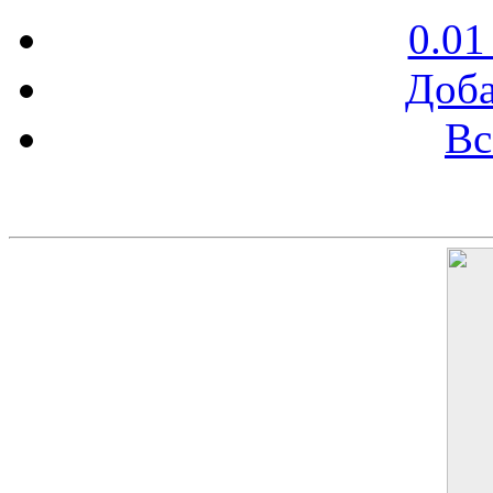
0.01
Доба
Вс
Баннер 200х300