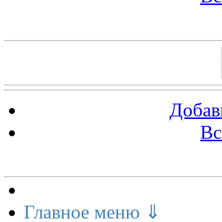
Баннеры 88х31
Добав
Вс
Меню сайта
Главное меню ⇓