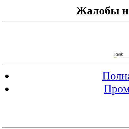
Жалобы н
Полна
Пром
Баннер 88х31