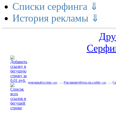
Списки серфинга ⇓
История рекламы ⇓
Дру
Серфин
…
…
…
Реальный денежный поток
Рекламируйтесь на сайте
Свободн
(600)
(540)