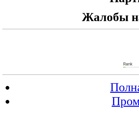
Жалобы н
Полна
Пром
Баннер 88х31