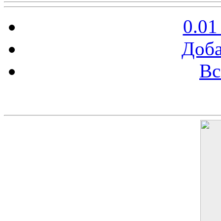
0.01
Доба
Вс
Баннер 200х300