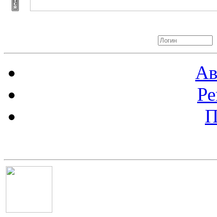
Авторизация
Ав
Ре
П
Баннер 100х100