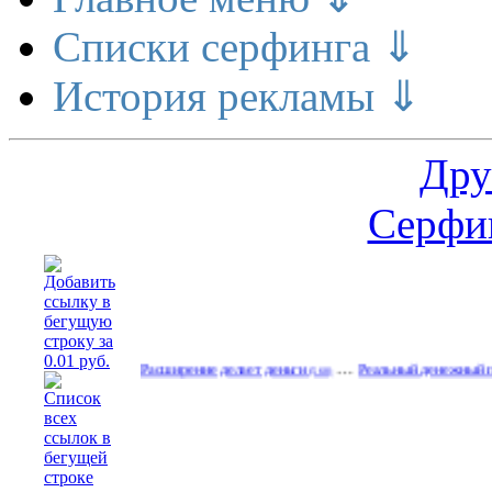
Списки серфинга ⇓
История рекламы ⇓
Дру
Серфин
…
Расширение делает деньги
Реальный денежный поток
(560)
(590