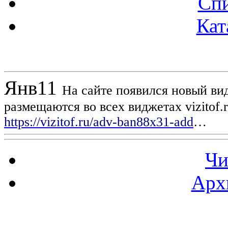
Спи
Кат
Новости проекта
Янв
11
На сайте появился новый вид
размещаются во всех виджетах vizitof.
https://vizitof.ru/adv-ban88x31-add
…
Чи
Арх
Статистика проекта