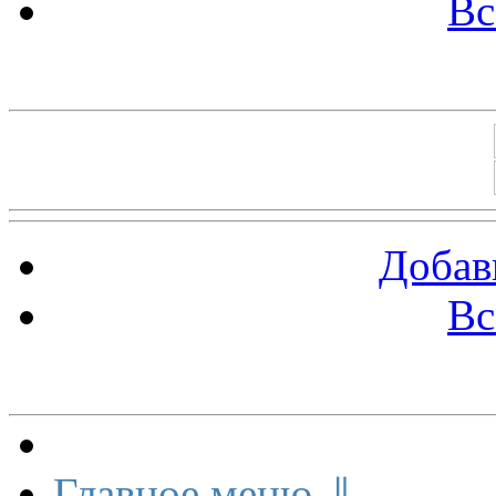
Вс
Баннеры 88х31
Добав
Вс
Меню сайта
Главное меню ⇓