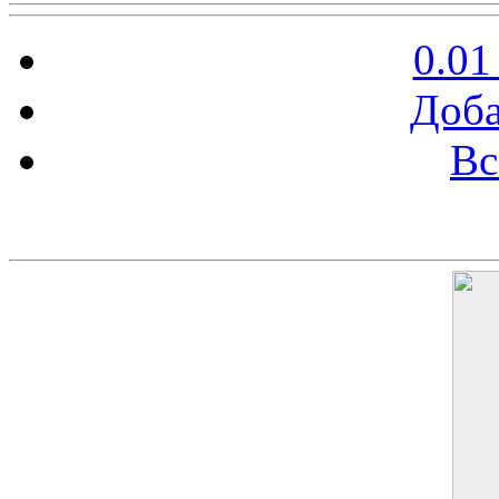
0.01
Доба
Вс
Баннер 200х300