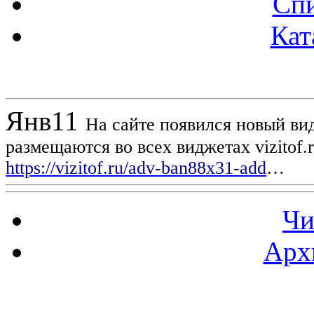
Спи
Кат
Новости проекта
Янв
11
На сайте появился новый вид
размещаются во всех виджетах vizitof.
https://vizitof.ru/adv-ban88x31-add
…
Чи
Арх
Статистика проекта