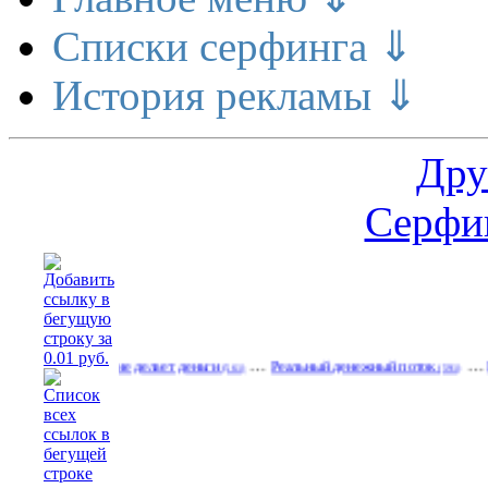
Списки серфинга ⇓
История рекламы ⇓
Дру
Серфин
…
…
Расширение делает деньги
Реальный денежный поток
Рекламир
(561)
(591)