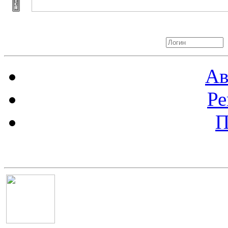
Авторизация
Ав
Ре
П
Баннер 100х100