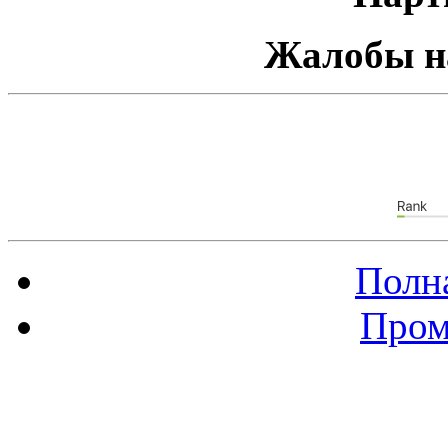
Жалобы н
Полна
Пром
Баннер 88х31