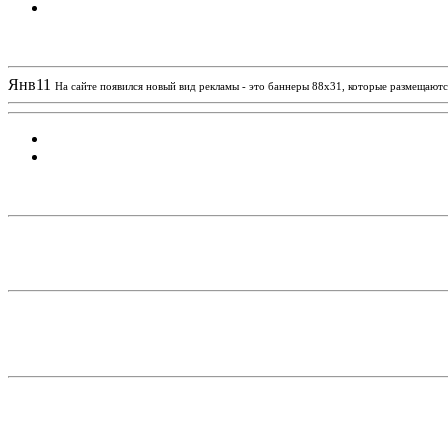
Новости проекта
Янв
11
На сайте появился новый вид рекламы - это баннеры 88х31, которые размещаются
Статистика проекта