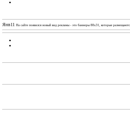
Новости проекта
Янв
11
На сайте появился новый вид рекламы - это баннеры 88х31, которые размещаются
Статистика проекта