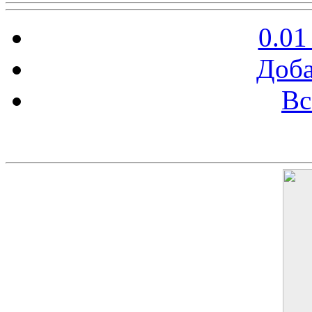
0.01
Доба
Вс
Баннер 200х300