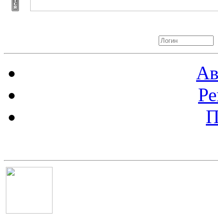
Авторизация
Ав
Ре
П
Баннер 100х100