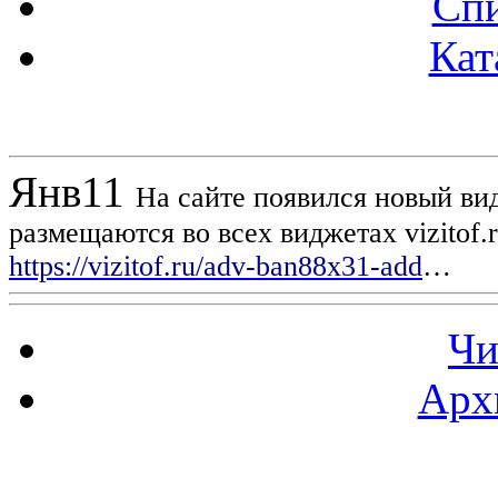
Спи
Кат
Новости проекта
Янв
11
На сайте появился новый вид
размещаются во всех виджетах vizitof.
https://vizitof.ru/adv-ban88x31-add
…
Чи
Арх
Статистика проекта