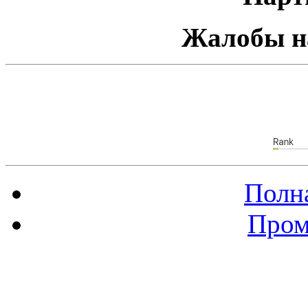
Жалобы н
Полна
Пром
Баннер 88х31