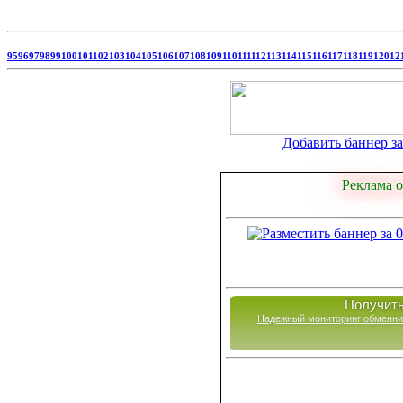
95
96
97
98
99
100
101
102
103
104
105
106
107
108
109
110
111
112
113
114
115
116
117
118
119
120
12
Добавить баннер за 
Реклама о
Получить
Надежный мониторинг обменни