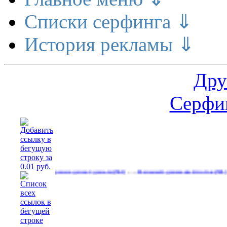
Списки серфинга ⇓
История рекламы ⇓
Дру
Серфин
…
…
Расширение делает деньги
Реальный денежный поток
Рекла
(561)
(591)