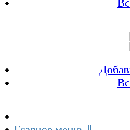
Вс
Баннеры 88х31
Добав
Вс
Меню сайта
Главное меню ⇓