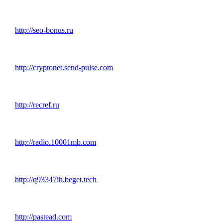
http://seo-bonus.ru
http://cryptonet.send-pulse.com
http://recref.ru
http://radio.10001mb.com
http://q93347ih.beget.tech
http://pastead.com