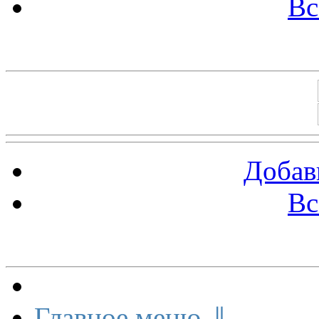
Вс
Баннеры 88х31
Добав
Вс
Меню сайта
Главное меню ⇓