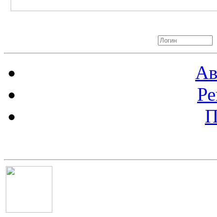
Авторизация
Ав
Ре
П
Баннер 100х100