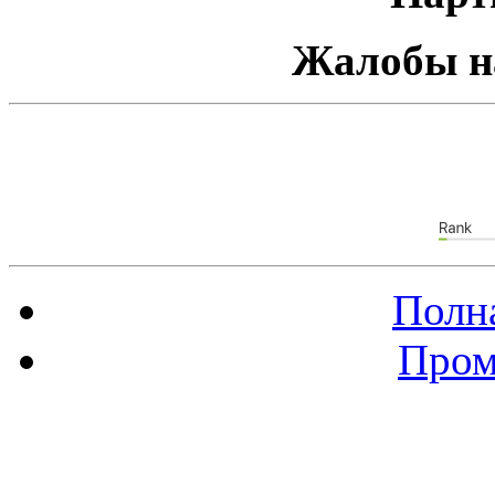
Жалобы н
Полна
Пром
Баннер 88х31