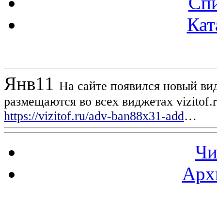
Спи
Кат
Новости проекта
Янв
11
На сайте появился новый вид
размещаются во всех виджетах vizitof.
https://vizitof.ru/adv-ban88x31-add
…
Чи
Арх
Статистика проекта