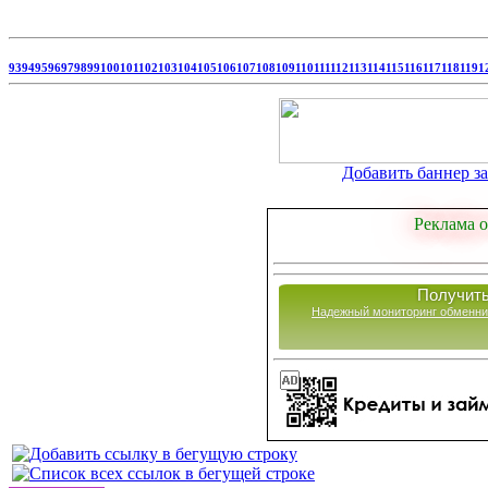
93
94
95
96
97
98
99
100
101
102
103
104
105
106
107
108
109
110
111
112
113
114
115
116
117
118
119
1
Добавить баннер за 
Реклама о
Получить
Надежный мониторинг обменни