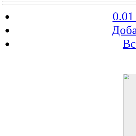
0.01
Доба
Вс
Баннер 200х300