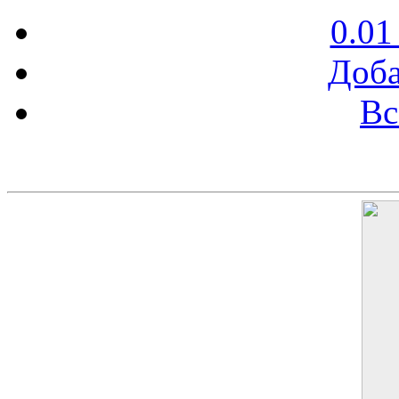
0.01
Доба
Вс
Баннер 200х300