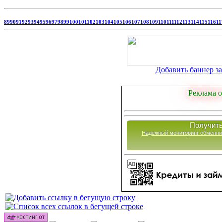
89
90
91
92
93
94
95
96
97
98
99
100
101
102
103
104
105
106
107
108
109
110
111
112
113
114
115
116
11
Добавить баннер за 
Реклама о
Получить
Надежный мониторинг обменни