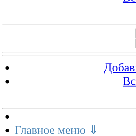
Баннеры 88х31
Добав
Вс
Меню сайта
Главное меню ⇓