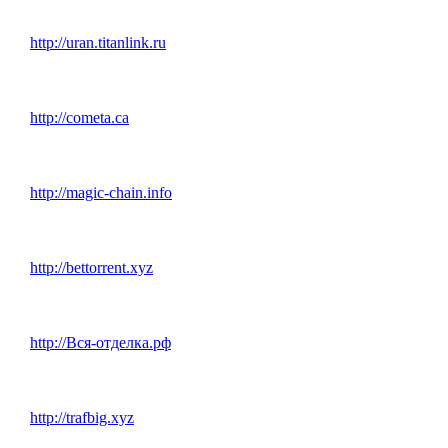
http://uran.titanlink.ru
http://cometa.ca
http://magic-chain.info
http://bettorrent.xyz
http://Вся-отделка.рф
http://trafbig.xyz