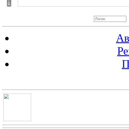
Авторизация
Ав
Ре
П
Баннер 100х100