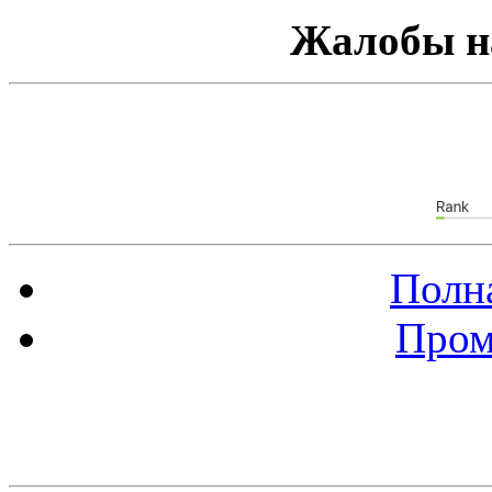
Жалобы н
Полна
Пром
Баннер 88х31