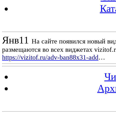
Кат
Новости проекта
Янв
11
На сайте появился новый вид
размещаются во всех виджетах vizitof.
https://vizitof.ru/adv-ban88x31-add
…
Чи
Арх
Статистика проекта