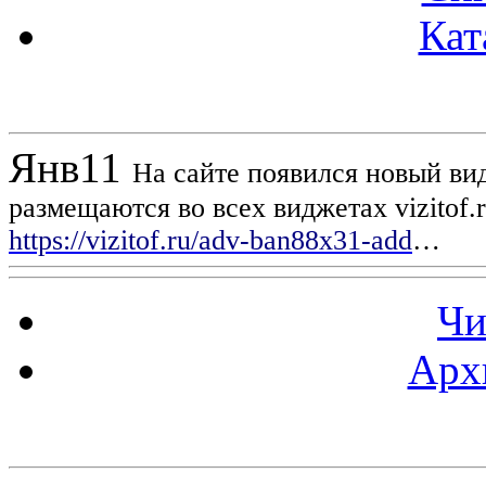
Кат
Новости проекта
Янв
11
На сайте появился новый вид
размещаются во всех виджетах vizitof.
https://vizitof.ru/adv-ban88x31-add
…
Чи
Арх
Статистика проекта