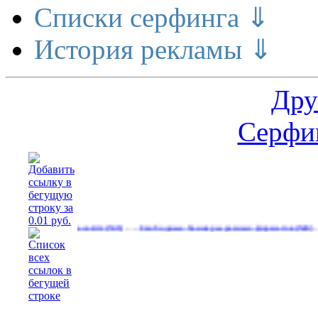
Списки серфинга ⇓
История рекламы ⇓
Дру
Серфин
…
…
руйтесь на сайте
Свободные баннеры разных форматов
Работа
(536)
(540)