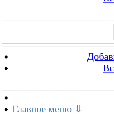
Баннеры 88х31
Добав
Вс
Меню сайта
Главное меню ⇓