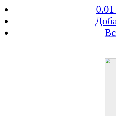
0.01
Доба
Вс
Баннер 200х300