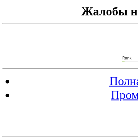
Жалобы н
Полна
Пром
Баннер 88х31