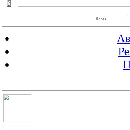
Авторизация
Ав
Ре
П
Баннер 100х100