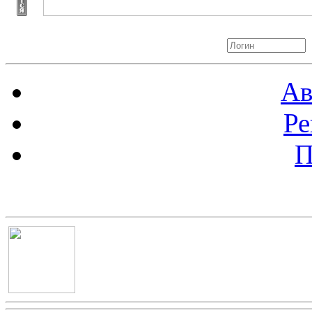
Авторизация
Ав
Ре
П
Баннер 100х100