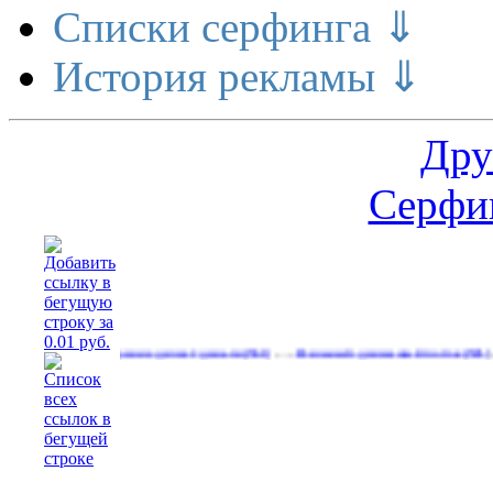
Списки серфинга ⇓
История рекламы ⇓
Дру
Серфин
…
…
Расширение делает деньги
Реальный денежный поток
Рекла
(561)
(591)