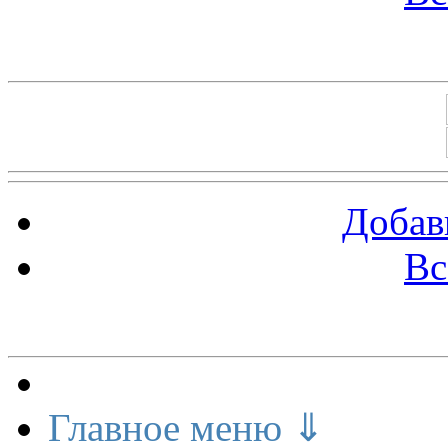
Баннеры 88х31
Добав
Вс
Меню сайта
Главное меню ⇓