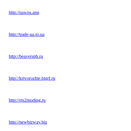
http://pawns.app
http://trade-ua.io.ua
http://beaverspb.ru
http://krivorozhie.bigrf.ru
http://ets2moding.ru
http://newbizway.biz