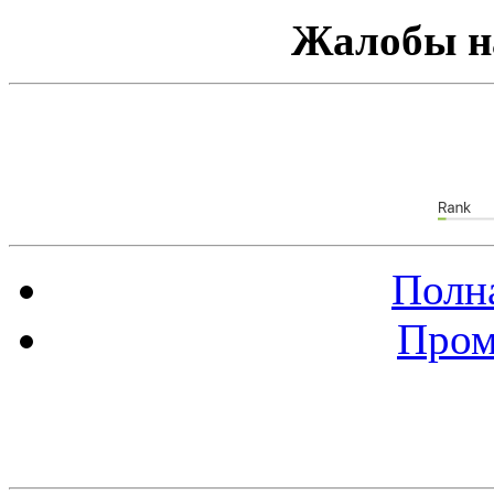
Жалобы н
Полна
Пром
Баннер 88х31