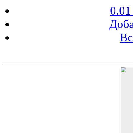
0.01
Доба
Вс
Баннер 200х300