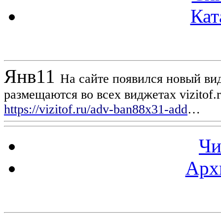
Кат
Новости проекта
Янв
11
На сайте появился новый вид
размещаются во всех виджетах vizitof.
https://vizitof.ru/adv-ban88x31-add
…
Чи
Арх
Статистика проекта