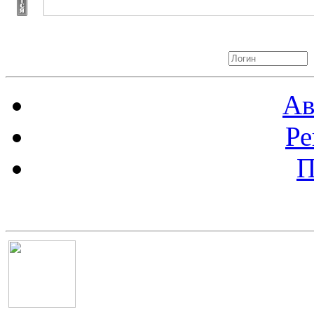
Авторизация
Ав
Ре
П
Баннер 100х100