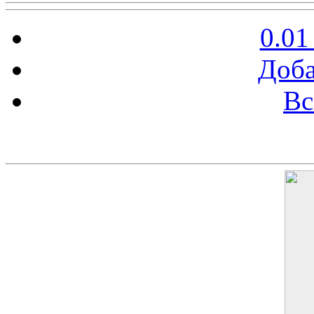
0.01
Доба
Вс
Баннер 200х300