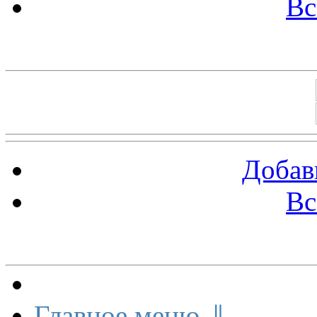
Вс
Баннеры 88х31
Добав
Вс
Меню сайта
Главное меню ⇓