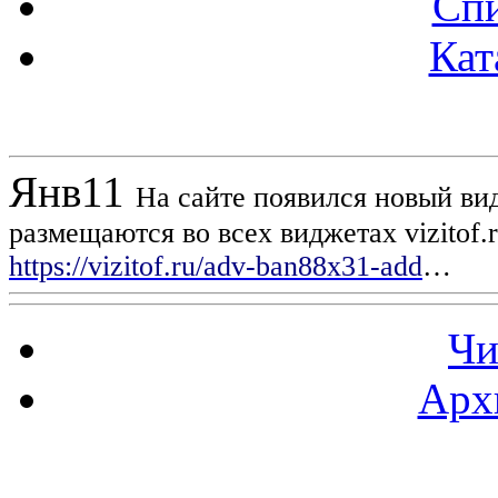
Спи
Кат
Новости проекта
Янв
11
На сайте появился новый вид
размещаются во всех виджетах vizitof.
https://vizitof.ru/adv-ban88x31-add
…
Чи
Арх
Статистика проекта