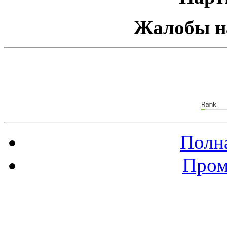
Жалобы н
Полна
Пром
Баннер 88х31