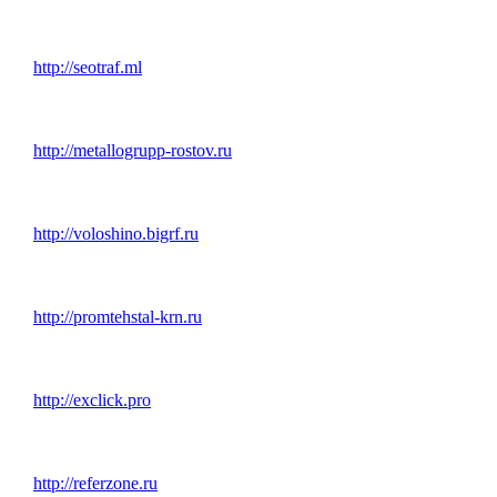
http://seotraf.ml
http://metallogrupp-rostov.ru
http://voloshino.bigrf.ru
http://promtehstal-krn.ru
http://exclick.pro
http://referzone.ru