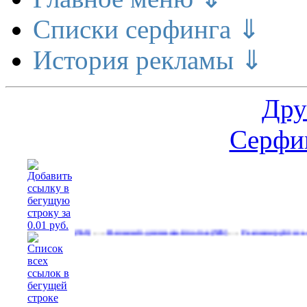
Списки серфинга ⇓
История рекламы ⇓
Дру
Серфин
…
…
ет деньги
Реальный денежный поток
Рекламируйтесь на сайте
(566)
(598)
(