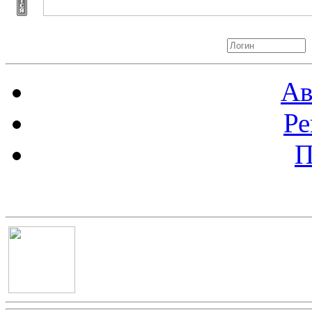
Авторизация
Ав
Ре
П
Баннер 100х100