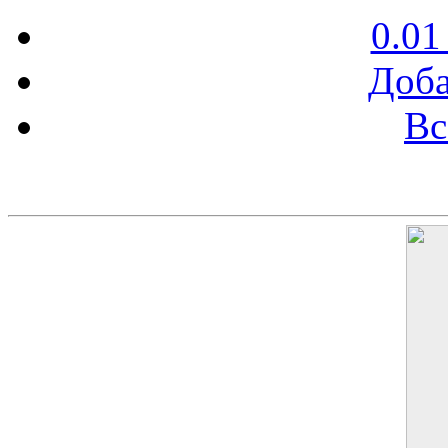
0.01
Доба
Вс
Баннер 200х300