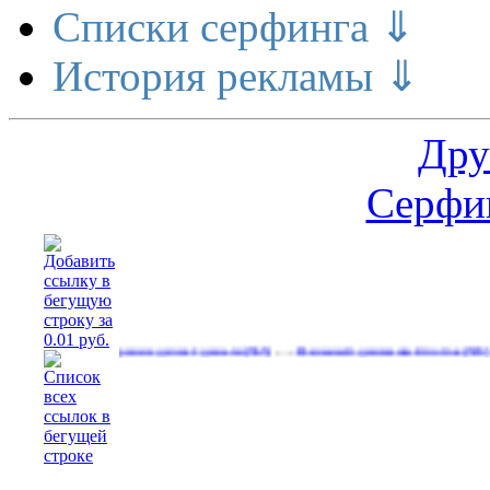
Списки серфинга ⇓
История рекламы ⇓
Дру
Серфин
…
…
Расширение делает деньги
Реальный денежный поток
Рекла
(565)
(593)