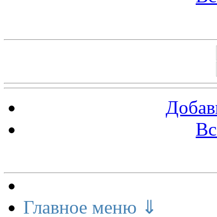
Баннеры 88х31
Добав
Вс
Меню сайта
Главное меню ⇓