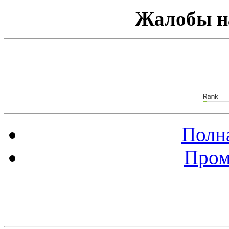
Жалобы н
Полна
Пром
Баннер 88х31