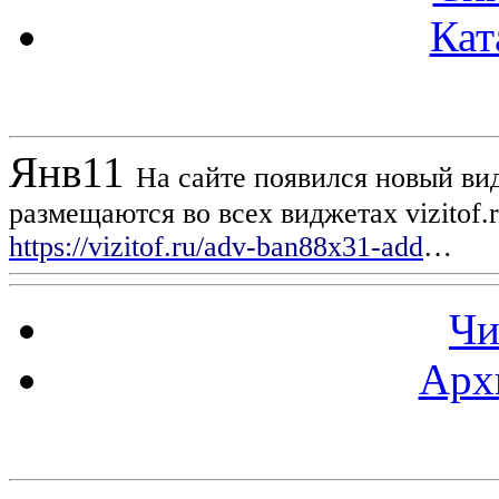
Кат
Новости проекта
Янв
11
На сайте появился новый вид
размещаются во всех виджетах vizitof.
https://vizitof.ru/adv-ban88x31-add
…
Чи
Арх
Статистика проекта