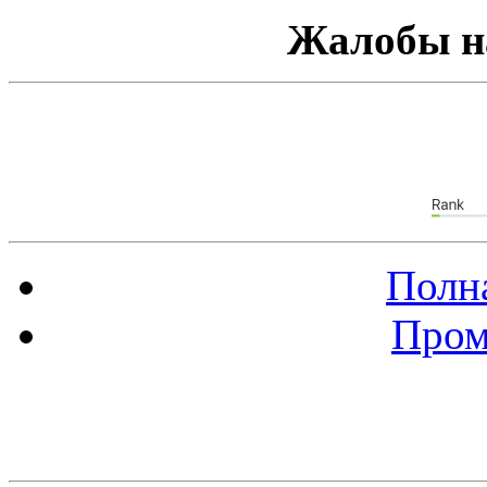
Жалобы н
Полна
Пром
Баннер 88х31