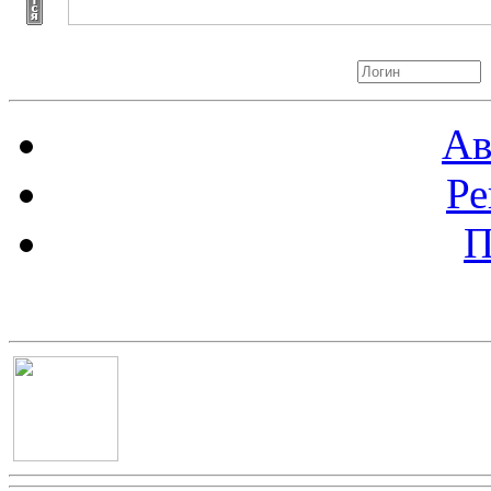
Авторизация
Ав
Ре
П
Баннер 100х100