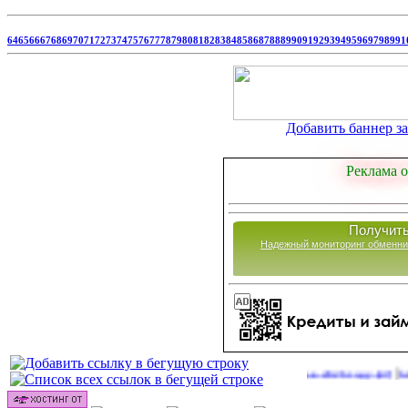
64
65
66
67
68
69
70
71
72
73
74
75
76
77
78
79
80
81
82
83
84
85
86
87
88
89
90
91
92
93
94
95
96
97
98
99
1
Добавить баннер за 
Реклама о
Получить
Надежный мониторинг обменни
|
Сайты для заработка в 2026 году
http://onli
(47)