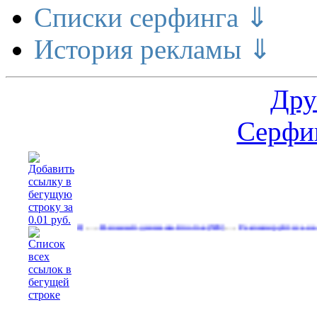
Списки серфинга ⇓
История рекламы ⇓
Дру
Серфин
…
…
 деньги
Реальный денежный поток
Рекламируйтесь на сайте
(568)
(599)
(539