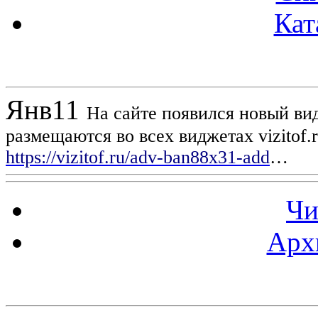
Кат
Новости проекта
Янв
11
На сайте появился новый вид
размещаются во всех виджетах vizitof.
https://vizitof.ru/adv-ban88x31-add
…
Чи
Арх
Статистика проекта