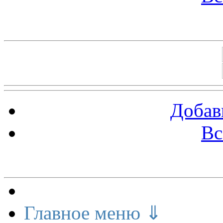
Баннеры 88х31
Добав
Вс
Меню сайта
Главное меню ⇓