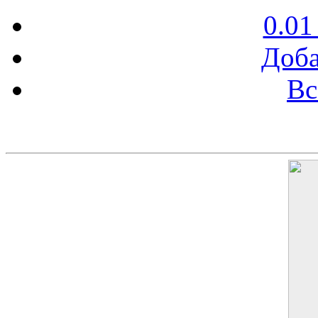
0.01
Доба
Вс
Баннер 200х300