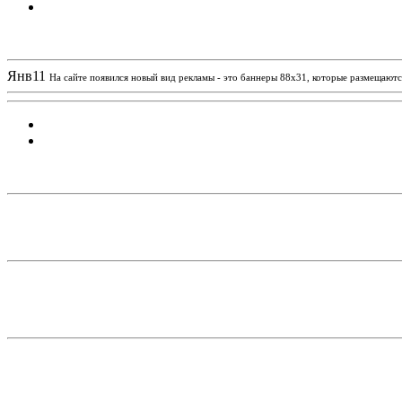
Новости проекта
Янв
11
На сайте появился новый вид рекламы - это баннеры 88х31, которые размещаются
Статистика проекта