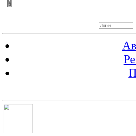
Авторизация
Ав
Ре
П
Баннер 100х100