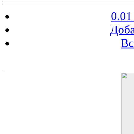
0.01
Доба
Вс
Баннер 200х300