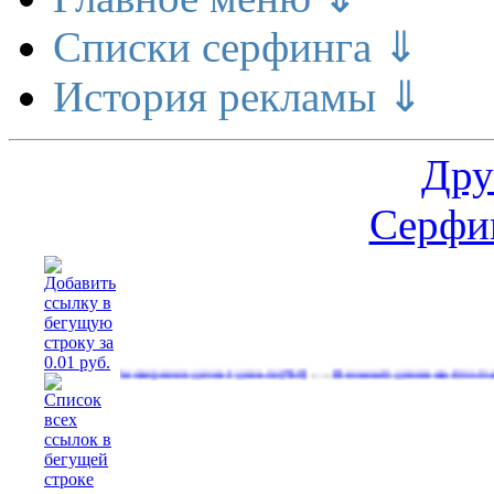
Списки серфинга ⇓
История рекламы ⇓
Дру
Серфин
…
…
Расширение делает деньги
Реальный денежный поток
(560)
(590)