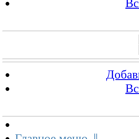
Вс
Баннеры 88х31
Добав
Вс
Меню сайта
Главное меню ⇓