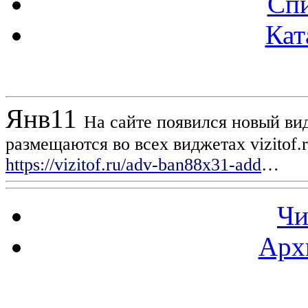
Спи
Кат
Новости проекта
Янв
11
На сайте появился новый вид
размещаются во всех виджетах vizitof.
https://vizitof.ru/adv-ban88x31-add
…
Чи
Арх
Статистика проекта