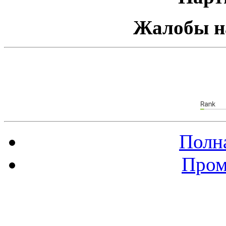
Жалобы н
Полна
Пром
Баннер 88х31