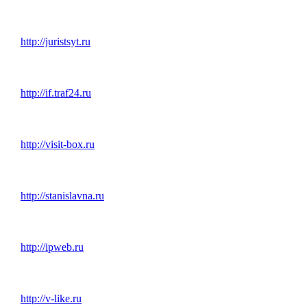
http://juristsyt.ru
http://if.traf24.ru
http://visit-box.ru
http://stanislavna.ru
http://ipweb.ru
http://v-like.ru