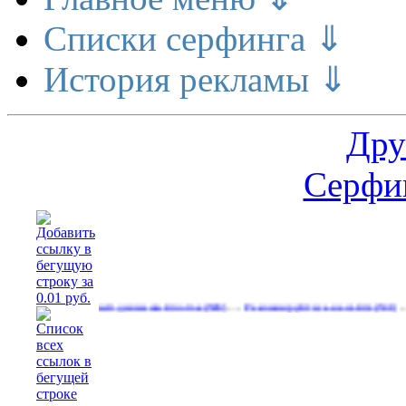
Списки серфинга ⇓
История рекламы ⇓
Дру
Серфин
…
…
…
Реальный денежный поток
Рекламируйтесь на сайте
Свобод
(590)
(531)