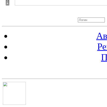
Авторизация
Ав
Ре
П
Баннер 100х100