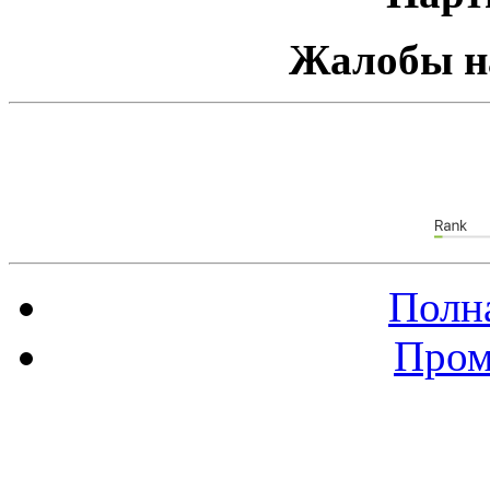
Жалобы н
Полна
Пром
Баннер 88х31