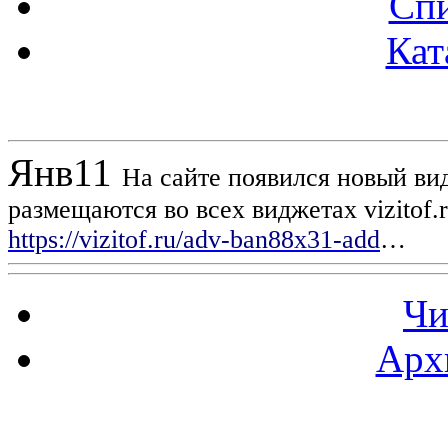
Спи
Кат
Новости проекта
Янв
11
На сайте появился новый вид
размещаются во всех виджетах vizitof.
https://vizitof.ru/adv-ban88x31-add
…
Чи
Арх
Статистика проекта