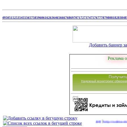
49
50
51
52
53
54
55
56
57
58
59
60
61
62
63
64
65
66
67
68
69
70
71
72
73
74
75
76
77
78
79
80
81
82
83
84
8
Добавить баннер за 
Реклама о
Получить
Надежный мониторинг обменни
|
Сайты для заработка в 2026 году
http://onlinevideos.cc/g
(39)