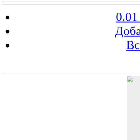
0.01
Доба
Вс
Баннер 200х300