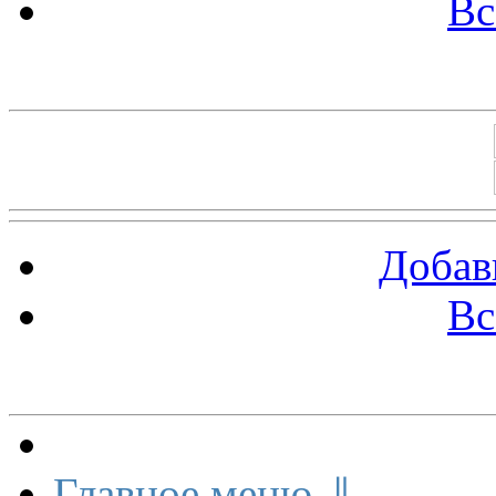
Вс
Баннеры 88х31
Добав
Вс
Меню сайта
Главное меню ⇓