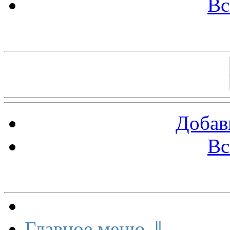
Вс
Баннеры 88х31
Добав
Вс
Меню сайта
Главное меню ⇓