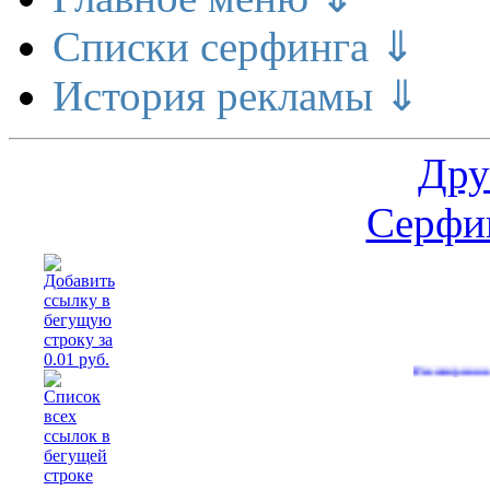
Списки серфинга ⇓
История рекламы ⇓
Дру
Серфин
Расширение делает де