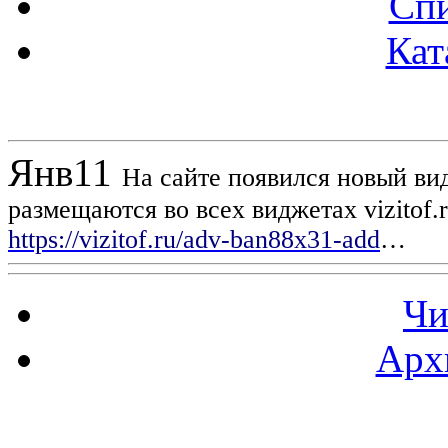
Спи
Кат
Новости проекта
Янв
11
На сайте появился новый вид
размещаются во всех виджетах vizitof.
https://vizitof.ru/adv-ban88x31-add
…
Чи
Арх
Статистика проекта