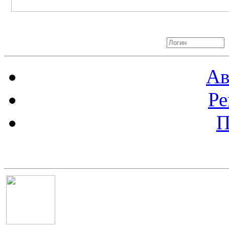
Авторизация
Ав
Ре
П
Баннер 100х100