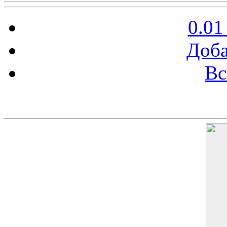
0.01
Доба
Вс
Баннер 200х300