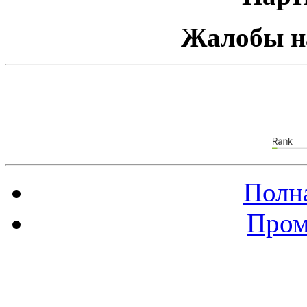
Жалобы н
Полна
Пром
Баннер 88х31