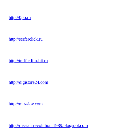
http://0po.ru
http://serferclick.ru
http://traffic.fun-bit.ru
http://digistore24.com
http://mir-slov.com
http://russian-revolution-1989.blogspot.com