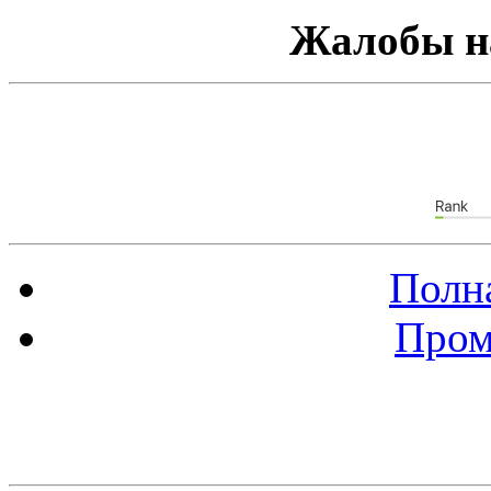
Жалобы н
Полна
Пром
Баннер 88х31