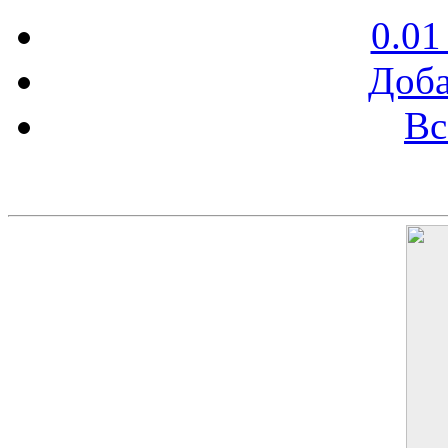
0.01
Доба
Вс
Баннер 200х300