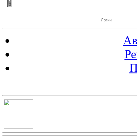
Авторизация
Ав
Ре
П
Баннер 100х100