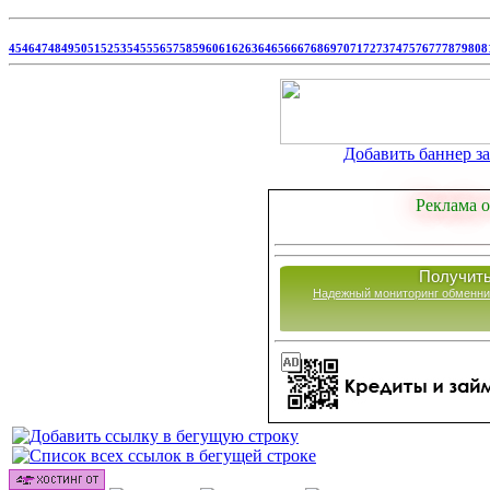
45
46
47
48
49
50
51
52
53
54
55
56
57
58
59
60
61
62
63
64
65
66
67
68
69
70
71
72
73
74
75
76
77
78
79
80
8
Добавить баннер за 
Реклама о
Получить
Надежный мониторинг обменни