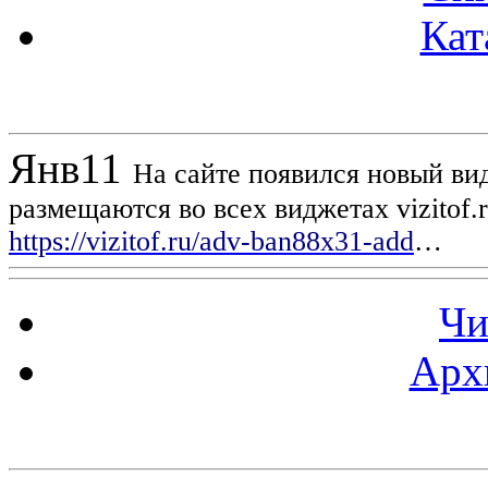
Кат
Новости проекта
Янв
11
На сайте появился новый вид
размещаются во всех виджетах vizitof.
https://vizitof.ru/adv-ban88x31-add
…
Чи
Арх
Статистика проекта