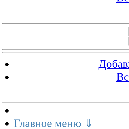
Баннеры 88х31
Добав
Вс
Меню сайта
Главное меню ⇓