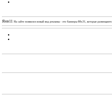
Новости проекта
Янв
11
На сайте появился новый вид рекламы - это баннеры 88х31, которые размещаются
Статистика проекта