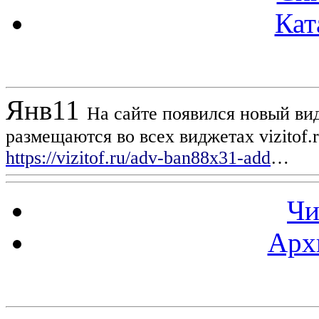
Кат
Новости проекта
Янв
11
На сайте появился новый вид
размещаются во всех виджетах vizitof.
https://vizitof.ru/adv-ban88x31-add
…
Чи
Арх
Статистика проекта