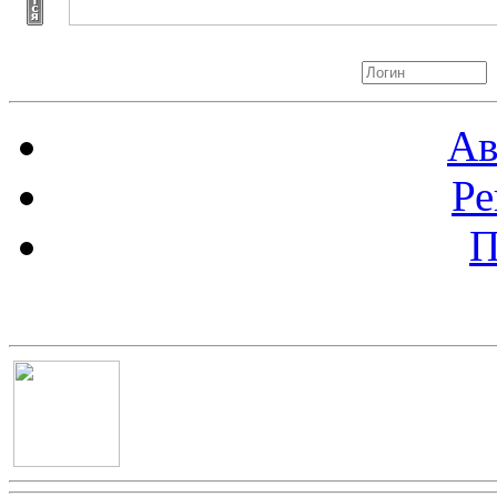
Авторизация
Ав
Ре
П
Баннер 100х100