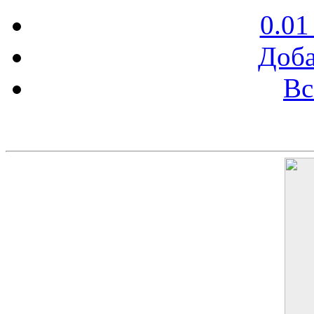
0.01
Доба
Вс
Баннер 200х300