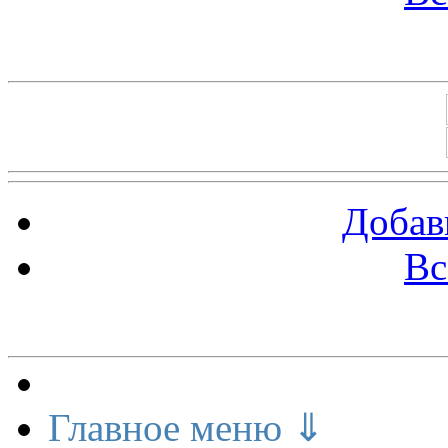
Баннеры 88х31
Добав
Вс
Меню сайта
Главное меню ⇓