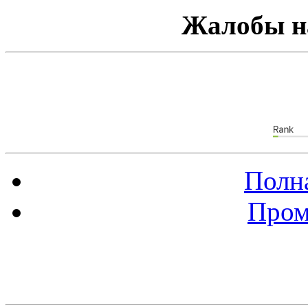
Жалобы н
Полна
Пром
Баннер 88х31