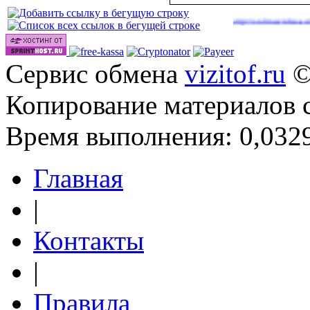
|
|
6 году
http://onlinevideos.cc/go/out.php
http://onlinevideos.cc/videos/
(39)
(41)
(
Сервис обмена
vizitof.ru
©
Копирование материалов 
Время выполнения: 0,0329
Главная
|
Контакты
|
Правила