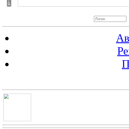
Авторизация
Ав
Ре
П
Баннер 100х100