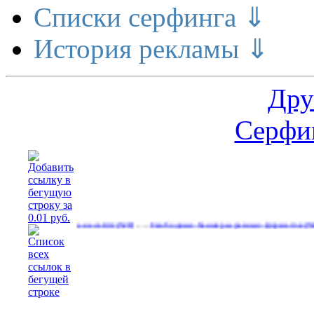
Списки серфинга ⇓
История рекламы ⇓
Дру
Серфин
…
…
амируйтесь на сайте
Свободные баннеры разных форматов
Раб
(528)
(532)