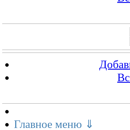
Баннеры 88х31
Добав
Вс
Меню сайта
Главное меню ⇓