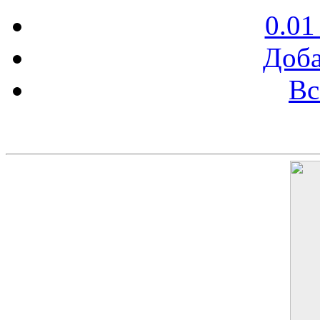
0.01
Доба
Вс
Баннер 200х300