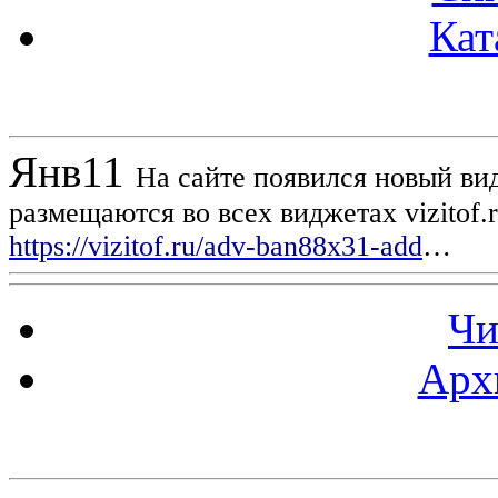
Кат
Новости проекта
Янв
11
На сайте появился новый вид
размещаются во всех виджетах vizitof.
https://vizitof.ru/adv-ban88x31-add
…
Чи
Арх
Статистика проекта