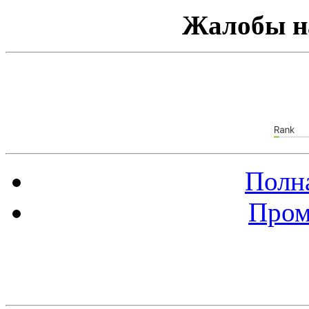
Жалобы н
Полна
Пром
Баннер 88х31