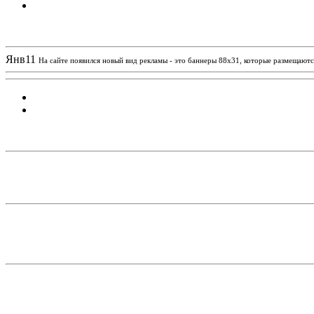
Новости проекта
Янв
11
На сайте появился новый вид рекламы - это баннеры 88х31, которые размещаются
Статистика проекта