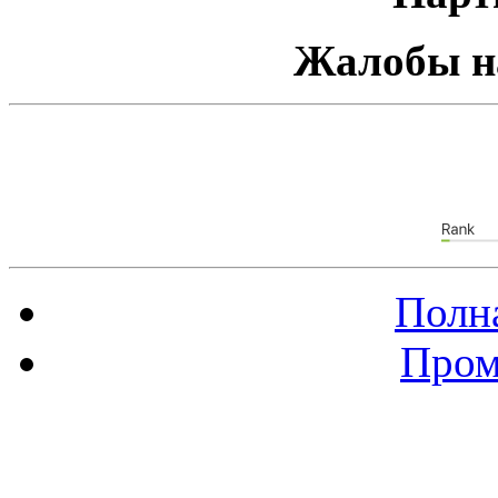
Жалобы н
Полна
Пром
Баннер 88х31