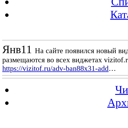
Спи
Кат
Новости проекта
Янв
11
На сайте появился новый вид
размещаются во всех виджетах vizitof.
https://vizitof.ru/adv-ban88x31-add
…
Чи
Арх
Статистика проекта