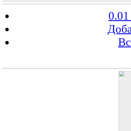
0.01
Доба
Вс
Баннер 200х300