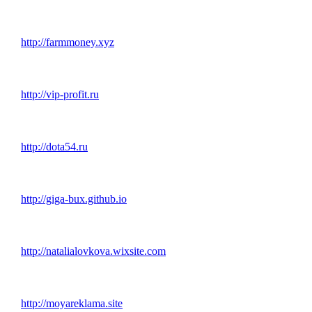
http://farmmoney.xyz
http://vip-profit.ru
http://dota54.ru
http://giga-bux.github.io
http://natalialovkova.wixsite.com
http://moyareklama.site