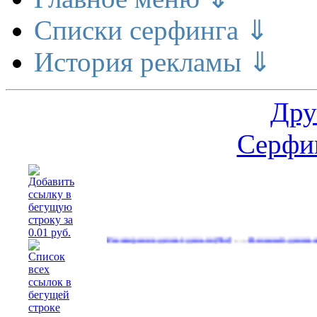
Списки серфинга ⇓
История рекламы ⇓
Дру
Серфин
…
Расширение делает деньги
Реальный денежный поток
(562)