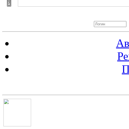
Авторизация
Ав
Ре
П
Баннер 100х100