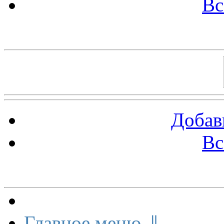
Вс
Баннеры 88х31
Добав
Вс
Меню сайта
Главное меню ⇓