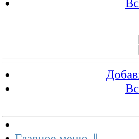
Вс
Баннеры 88х31
Добав
Вс
Меню сайта
Главное меню ⇓