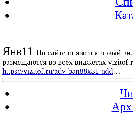
Спи
Кат
Новости проекта
Янв
11
На сайте появился новый вид
размещаются во всех виджетах vizitof.
https://vizitof.ru/adv-ban88x31-add
…
Чи
Арх
Статистика проекта