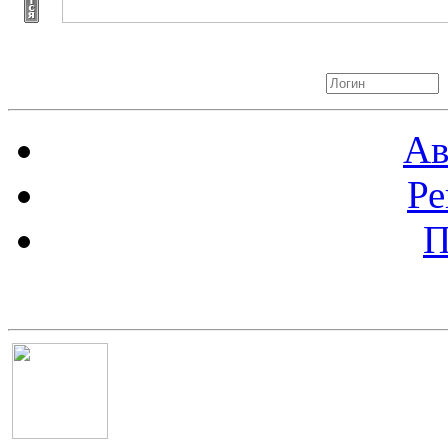
Авторизация
Ав
Ре
П
Баннер 100х100