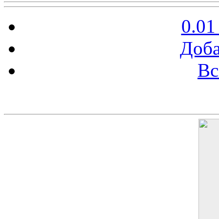
0.01
Доба
Вс
Баннер 200х300