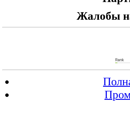
Жалобы н
Полна
Пром
Баннер 88х31