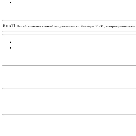
Новости проекта
Янв
11
На сайте появился новый вид рекламы - это баннеры 88х31, которые размещаются
Статистика проекта